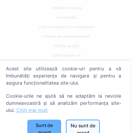
Întrebări frecvente
Evenimente
Listă a comunelor și a utilizatorilor
Politica de confidențialitate
Politica de plăți
Setări cookie-uri
Acest site utilizează cookie-uri pentru a vă
Caută
îmbunătăți experiența de navigare și pentru a
Caută decedați
asigura funcționalitatea site-ului.
Caută cimitire
Cookie-urile ne ajută să ne adaptăm la nevoile
dumneavoastră și să analizăm performanța site-
Servicii
ului.
Citiți mai mult
Contacte
Sunt de
Nu sunt de
SIA "CEMETY", LV40103618951
acord
acord