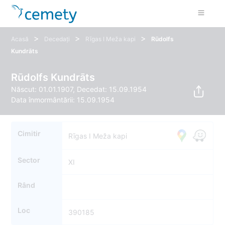
>
>
>
Acasă
Decedați
Rīgas I Meža kapi
Rūdolfs
Kundrāts
Rūdolfs Kundrāts
Născut: 01.01.1907, Decedat: 15.09.1954
Data înmormântării: 15.09.1954
Cimitir
Rīgas I Meža kapi
Sector
XI
Rând
Loc
390185