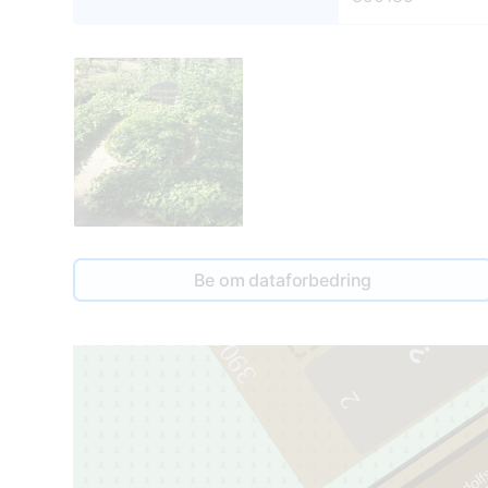
Be om dataforbedring
3
390187
2
Rūdolf