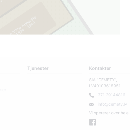
Karlīne Kundrāte
9
1
8
7
4
-
1
9
4
1
Tjenester
Kontakter
SIA "CEMETY",
LV40103618951
sser
371 29144816
info@cemety.lv
Vi opererer over hele 