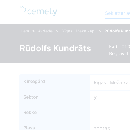
Søk etter 
>
>
>
Hjem
Avdøde
Rīgas I Meža kapi
Rūdolfs Kun
Rūdolfs Kundrāts
Født: 01.
Begravels
Kirkegård
Rīgas I Meža ka
Sektor
XI
Rekke
Plass
390185