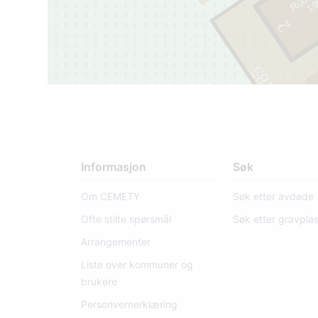
1
9
0
7
-
1
9
5
2
390185
Informasjon
Søk
Om CEMETY
Søk etter avdøde
Ofte stilte spørsmål
Søk etter gravpla
Arrangementer
Liste over kommuner og
brukere
Personvernerklæring