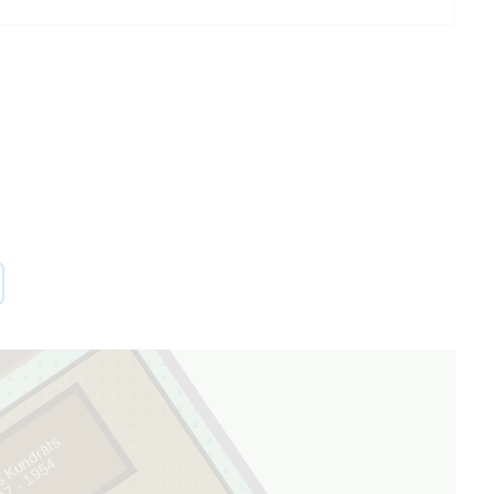
s Kundrāts
4