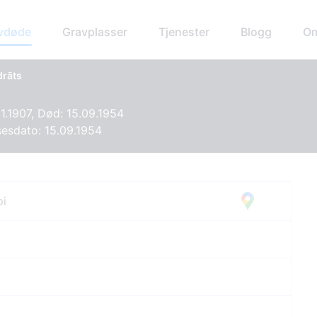
avdøde
Gravplasser
Tjenester
Blogg
Om
drāts
01.1907, Død: 15.09.1954
esdato: 15.09.1954
pi