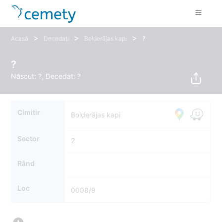
>
>
>
Acasă
Decedați
Bolderājas kapi
?
?
Născut: ?, Decedat: ?
Cimitir
Bolderājas kapi
Sector
2
Rând
Loc
0008/9