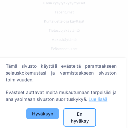
Usein kysytyt kysymykset
Tapahtumat
Kuntaluettelo ja käyttäjät
Tietosuojakäytäntö
Maksukäytäntö
Evästeasetukset
Haku
Tämä sivusto käyttää evästeitä parantaakseen
selauskokemustasi ja varmistaakseen sivuston
Etsi vainajia
toimivuuden.
Etsi hautausmaita
Evästeet auttavat meitä mukautumaan tarpeisiisi ja
Palvelut
analysoimaan sivuston suorituskykyä.
Lue lisää
Yhteystiedot
Hyväksyn
En
SIA "CEMETY", LV40103618951
hyväksy