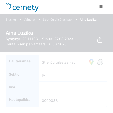
>
>
>
Etusivu
Vainajat
Strenču pilsētas kapi
Aina Luzika
Aina Luzika
Syntynyt: 20.11.1931, Kuollut: 27.08.2023
Hautauksen päivämäärä: 31.08.2023
Hautausmaa
Strenču pilsētas kapi
Sektio
IV
Rivi
Hautapaikka
0000038