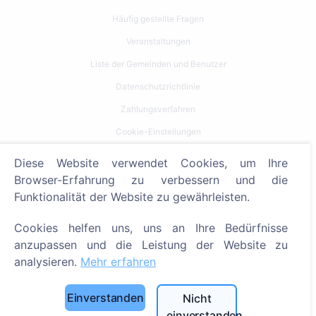
Häufig gestellte Fragen
Veranstaltungen
Liste der Gemeinden und Benutzer
Datenschutzrichtlinie
Zahlungsverfahren
Cookie-Einstellungen
Diese Website verwendet Cookies, um Ihre
Suche
Browser-Erfahrung zu verbessern und die
Bestattete suchen
Funktionalität der Website zu gewährleisten.
Friedhöfe suchen
Cookies helfen uns, uns an Ihre Bedürfnisse
anzupassen und die Leistung der Website zu
Dienstleistungen
analysieren.
Mehr erfahren
Kontakt
Einverstanden
Nicht
SIA "CEMETY", LV40103618951
einverstanden