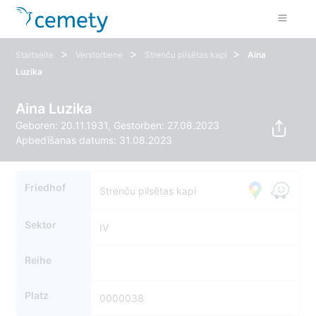
>
>
>
Startseite
Verstorbene
Strenču pilsētas kapi
Aina
Luzika
Aina Luzika
Geboren: 20.11.1931, Gestorben: 27.08.2023
Apbedīšanas datums: 31.08.2023
Friedhof
Strenču pilsētas kapi
Sektor
IV
Reihe
Platz
0000038