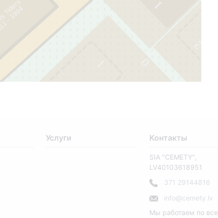
fs Tiders
1
4
2
0
1
0
Услуги
Контакты
SIA "CEMETY",
LV40103618951
371 29144816
info@cemety.lv
Мы работаем по вс