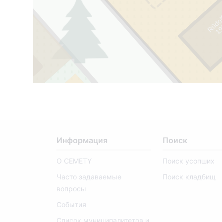
Rūdol
1
9
1
1
-
1
9
9
Информация
Поиск
О CEMETY
Поиск усопших
Часто задаваемые
Поиск кладбищ
8/10
вопросы
События
Список муниципалитетов и