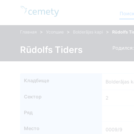
Поиск
>
>
>
Главная
Усопшие
Bolderājas kapi
Rūdolfs Ti
Rūdolfs Tiders
Родился: 
Кладбище
Bolderājas k
Сектор
2
Ряд
Место
0009/9