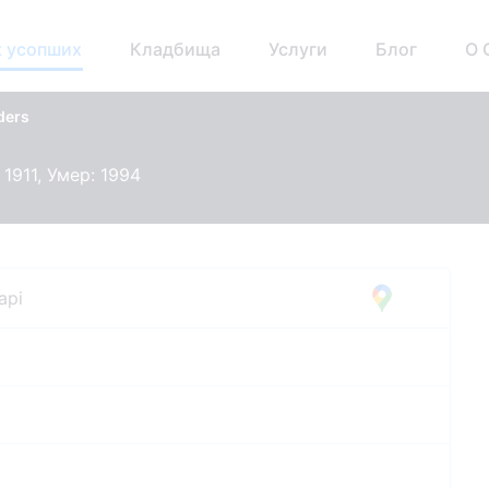
 усопших
Кладбища
Услуги
Блог
О 
ders
1911, Умер: 1994
api