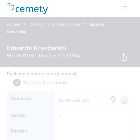
>
>
>
Accueil
Défunts
Bolderājas kapi
Eduards
Kravčenko
Eduards Kravčenko
Né: 01.01.1931, Décédé: 11.03.1994
Également connu sous le nom de :
Эдуард Кравченко
Cimetière
Bolderājas kapi
Secteur
2
Rangée