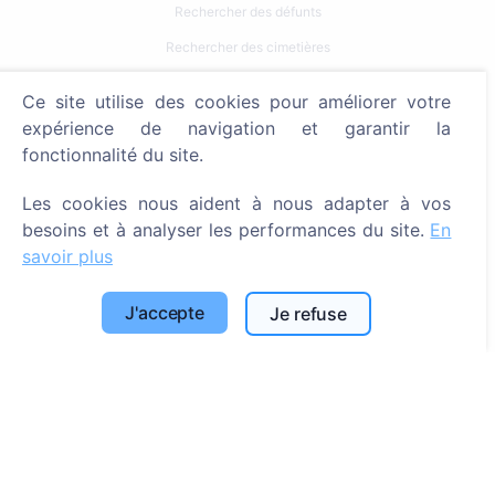
Rechercher des défunts
Rechercher des cimetières
Services
Ce site utilise des cookies pour améliorer votre
expérience de navigation et garantir la
Contacts
fonctionnalité du site.
SIA "CEMETY", LV40103618951
Les cookies nous aident à nous adapter à vos
371 29144816
besoins et à analyser les performances du site.
En
savoir plus
info@cemety.lv
Nous intervenons dans tout le pays !
J'accepte
Je refuse
Administrateurs
© 2013 - 2026 Cemety Tous droits réservés
Politique de confidentialité et conditions.