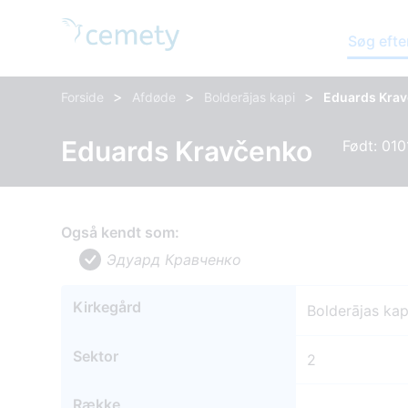
Søg efte
>
>
>
Forside
Afdøde
Bolderājas kapi
Eduards Kra
Eduards Kravčenko
Født: 010
Også kendt som:
Эдуард Кравченко
Kirkegård
Bolderājas kap
Sektor
2
Række