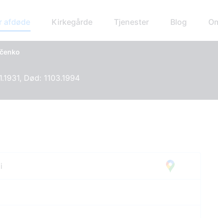
r afdøde
Kirkegårde
Tjenester
Blog
Om
včenko
1.1931, Død: 1103.1994
i