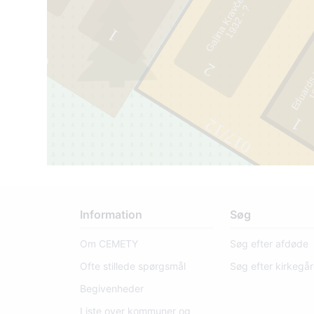
Gaļina Kravčenko
?
1
Eduards
1
9
3
2
-
0
2
1
017/12
Information
Søg
Om CEMETY
Søg efter afdøde
Ofte stillede spørgsmål
Søg efter kirkegå
Begivenheder
Liste over kommuner og