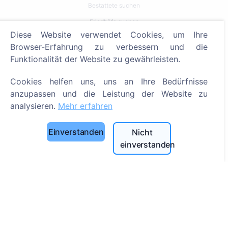
Bestattete suchen
Friedhöfe suchen
Diese Website verwendet Cookies, um Ihre
Dienstleistungen
Browser-Erfahrung zu verbessern und die
Funktionalität der Website zu gewährleisten.
Kontakt
Cookies helfen uns, uns an Ihre Bedürfnisse
SIA "CEMETY", LV40103618951
anzupassen und die Leistung der Website zu
371 29144816
analysieren.
Mehr erfahren
info@cemety.lv
Einverstanden
Nicht
Wir sind in ganz Deutschland tätig!
einverstanden
Administrator
© 2013 - 2026 Cemety Alle Rechte vorbehalten
Datenschutzrichtlinien und Bedingungen.