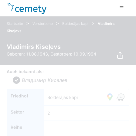
>
>
>
Startseite
Verstorbene
Bolderājas kapi
Vladimirs
Kiseļevs
Vladimirs Kiseļevs
Geboren: 11.08.1943, Gestorben: 10.09.1994
Auch bekannt als:
Владимир Киселев
Friedhof
Bolderājas kapi
Sektor
2
Reihe