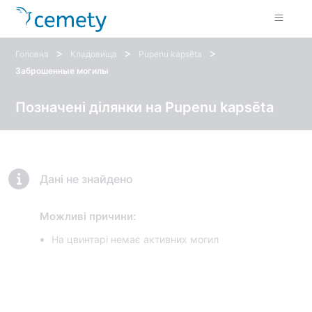
>
>
>
Головна
Кладовища
Pupenu kapsēta
Заброшенные могилы
Позначені ділянки на Pupenu kapsēta
Дані не знайдено
Можливі причини:
На цвинтарі немає активних могил