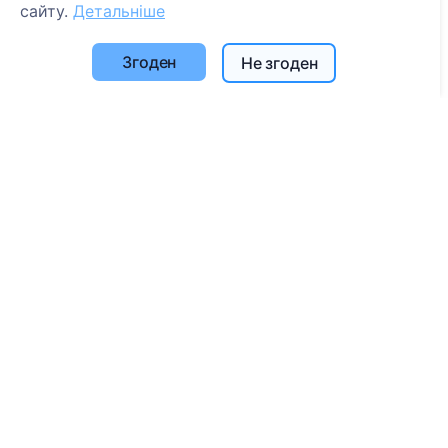
сайту.
Детальніше
Пошук померлих
Пошук кладовищ
Згоден
Не згоден
Послуги
Контакти
SIA "CEMETY", LV40103618951
371 29144816
info@cemety.lv
Ми працюємо по всій країні!
Адміністратори
© 2013 - 2026 Cemety Усі права захищені
Політика конфіденційності та умови.