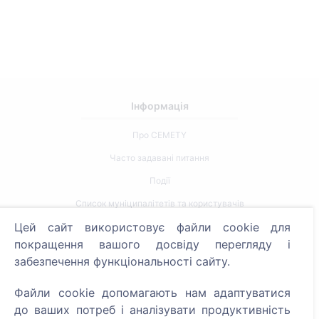
Інформація
Про CEMETY
Часто задавані питання
Події
Список муніципалітетів та користувачів
Цей сайт використовує файли cookie для
Політика конфіденційності
покращення вашого досвіду перегляду і
Політика платежів
забезпечення функціональності сайту.
Налаштування файлів cookie
Файли cookie допомагають нам адаптуватися
Пошук
до ваших потреб і аналізувати продуктивність