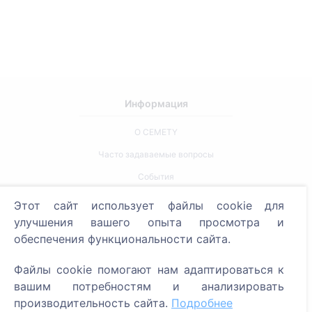
Информация
О CEMETY
Часто задаваемые вопросы
События
Список муниципалитетов и пользователей
Этот сайт использует файлы cookie для
улучшения вашего опыта просмотра и
Политика конфиденциальности
обеспечения функциональности сайта.
Политика платежей
Настройки cookie
Файлы cookie помогают нам адаптироваться к
вашим потребностям и анализировать
Поиск
производительность сайта.
Подробнее