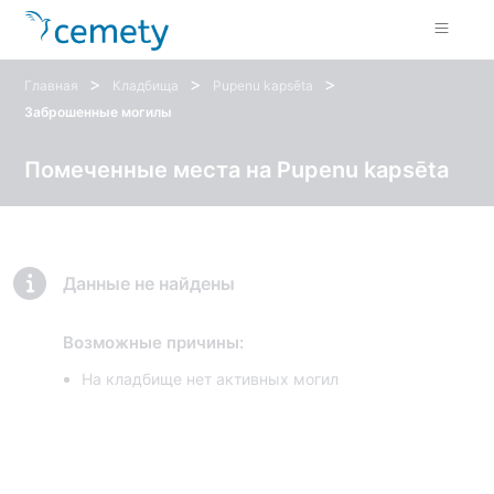
>
>
>
Главная
Кладбища
Pupenu kapsēta
Заброшенные могилы
Помеченные места на Pupenu kapsēta
Данные не найдены
Возможные причины:
На кладбище нет активных могил