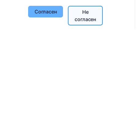
Поиск усопших
Согласен
Не
Поиск кладбищ
согласен
Услуги
Контакты
SIA "CEMETY", LV40103618951
371 29144816
info@cemety.lv
Мы работаем по всей стране!
Администраторы
© 2013 - 2026 Cemety Все права защищены
Политика конфиденциальности и условия.