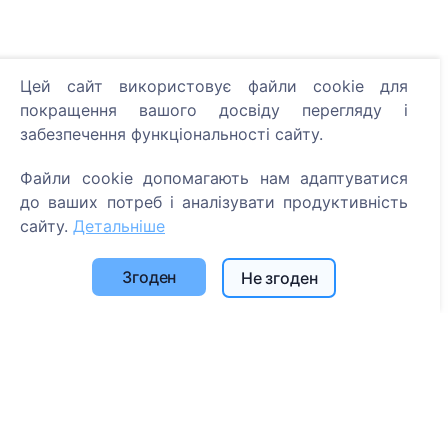
Цей сайт використовує файли cookie для
Інформація
покращення вашого досвіду перегляду і
забезпечення функціональності сайту.
Про CEMETY
Часто задавані питання
Файли cookie допомагають нам адаптуватися
Події
до ваших потреб і аналізувати продуктивність
сайту.
Детальніше
Список муніципалітетів та користувачів
Політика конфіденційності
Згоден
Не згоден
Політика платежів
Налаштування файлів cookie
Пошук
Пошук померлих
Пошук кладовищ