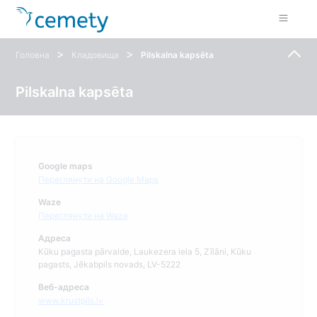
>
>
Головна
Кладовища
Pilskalna kapsēta
Pilskalna kapsēta
Google maps
Переглянути на Google Maps
Waze
Переглянути на Waze
Адреса
Kūku pagasta pārvalde, Laukezera iela 5, Zīlāni, Kūku
pagasts, Jēkabpils novads, LV-5222
Веб-адреса
www.krustpils.lv