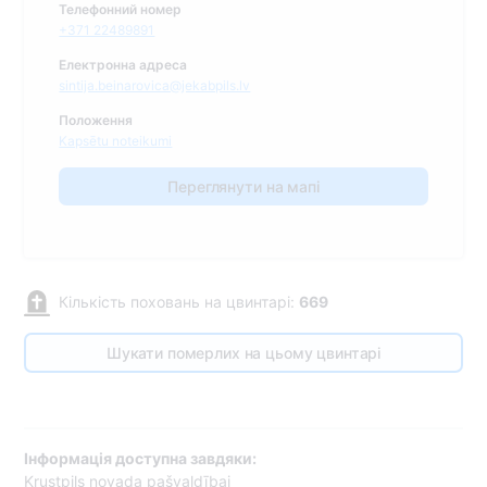
Телефонний номер
+371 22489891
Електронна адреса
sintija.beinarovica@jekabpils.lv
Положення
Kapsētu noteikumi
Переглянути на мапі
Кількість поховань на цвинтарі:
669
Шукати померлих на цьому цвинтарі
Інформація доступна завдяки:
Krustpils novada pašvaldībai