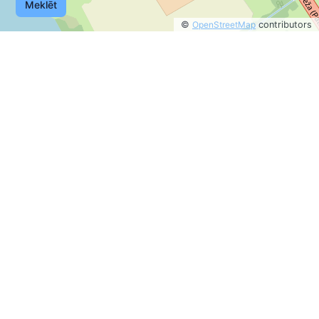
Meklēt
©
OpenStreetMap
contributors
©
OpenStreetMap
contributors