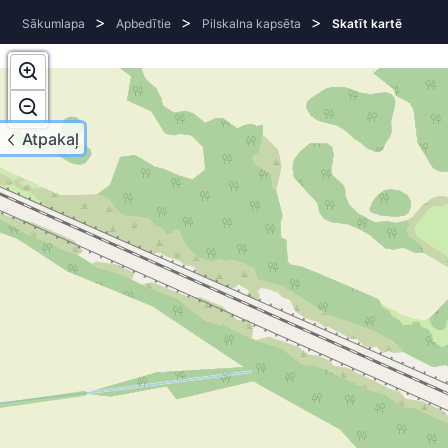
>
>
>
Sākumlapa
Apbedītie
Pilskalna kapsēta
Skatīt kartē
Atpakaļ