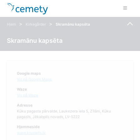
>
>
Hjem
Kirkegårder
Skramānu kapsēta
Skramānu kapsēta
Google maps
Vis på Google Maps
Waze
Vis på Waze
Adresse
Kūku pagasta pārvalde, Laukezera iela 5, Zīlāni, Kūku
pagasts, Jēkabpils novads, LV-5222
Hjemmeside
www.krustpils.lv