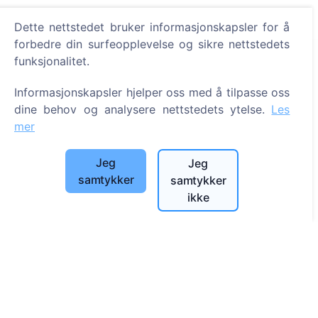
Dette nettstedet bruker informasjonskapsler for å
forbedre din surfeopplevelse og sikre nettstedets
funksjonalitet.
Informasjon
Informasjonskapsler hjelper oss med å tilpasse oss
Om CEMETY
dine behov og analysere nettstedets ytelse.
Les
Ofte stilte spørsmål
mer
Arrangementer
Jeg
Jeg
Liste over kommuner og brukere
samtykker
samtykker
Personvernerklæring
ikke
Betalingspolicy
Innstillinger for informasjonskapsler
Søk
Søk etter avdøde
Søk etter gravplasser