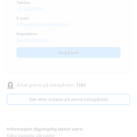
Telefon
+371 22489891
E-post
sintija.beinarovica@jekabpils.lv
Regulations
Kapsētu noteikumi
Se på kart
Antall graver på kirkegården:
1182
Søk etter avdøde på denne kirkegården
Informasjon tilgjengelig takket være:
Kūku pagasta pārvaldei