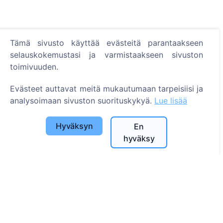
Tämä sivusto käyttää evästeitä parantaakseen
Tietoa
selauskokemustasi ja varmistaakseen sivuston
toimivuuden.
Tietoa CEMETY:stä
Usein kysytyt kysymykset
Evästeet auttavat meitä mukautumaan tarpeisiisi ja
Tapahtumat
analysoimaan sivuston suorituskykyä.
Lue lisää
Kuntaluettelo ja käyttäjät
Hyväksyn
En
Tietosuojakäytäntö
hyväksy
Maksukäytäntö
Evästeasetukset
Haku
Etsi vainajia
Etsi hautausmaita