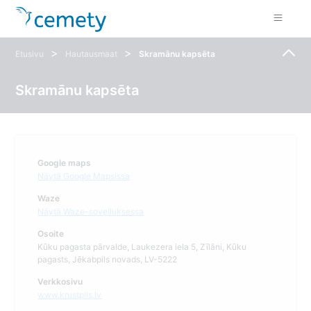
>
>
Etusivu
Hautausmaat
Skramānu kapsēta
Skramānu kapsēta
Google maps
Näytä Google Mapsissa
Waze
Näytä Waze-sovelluksessa
Osoite
Kūku pagasta pārvalde, Laukezera iela 5, Zīlāni, Kūku
pagasts, Jēkabpils novads, LV-5222
Verkkosivu
www.krustpils.lv