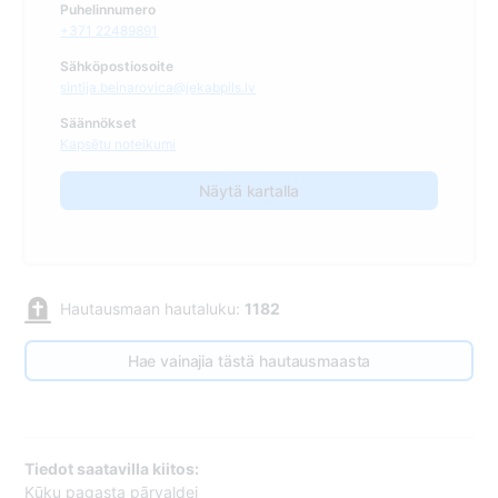
Puhelinnumero
+371 22489891
Sähköpostiosoite
sintija.beinarovica@jekabpils.lv
Säännökset
Kapsētu noteikumi
Näytä kartalla
Hautausmaan hautaluku:
1182
Hae vainajia tästä hautausmaasta
Tiedot saatavilla kiitos:
Kūku pagasta pārvaldei