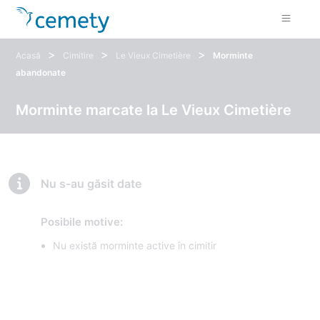
>
>
>
Acasă
Cimitire
Le Vieux Cimetière
Morminte
abandonate
Morminte marcate la Le Vieux Cimetière
Nu s-au găsit date
Posibile motive:
Nu există morminte active în cimitir