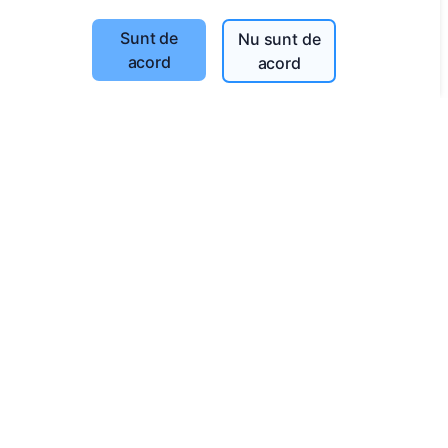
Caută decedați
Sunt de
Nu sunt de
Caută cimitire
acord
acord
Servicii
Contacte
SIA "CEMETY", LV40103618951
371 29144816
info@cemety.lv
Activăm în toată țara!
Administratori
© 2013 - 2026 Cemety Toate drepturile rezervate
Politica de confidențialitate și termeni.