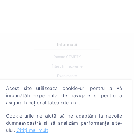
Informații
Despre CEMETY
Întrebări frecvente
Evenimente
Listă a comunelor și a utilizatorilor
Acest site utilizează cookie-uri pentru a vă
îmbunătăți experiența de navigare și pentru a
Politica de confidențialitate
asigura funcționalitatea site-ului.
Politica de plăți
Setări cookie-uri
Cookie-urile ne ajută să ne adaptăm la nevoile
dumneavoastră și să analizăm performanța site-
Caută
ului.
Citiți mai mult