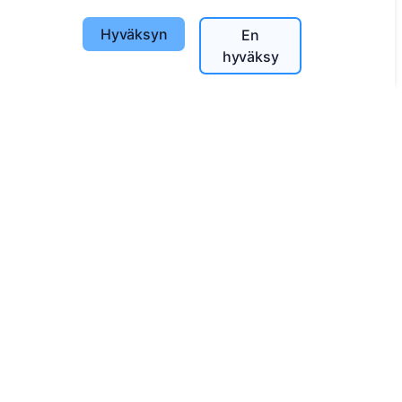
Etsi vainajia
Hyväksyn
En
Etsi hautausmaita
hyväksy
Palvelut
Yhteystiedot
SIA "CEMETY", LV40103618951
371 29144816
info@cemety.lv
Toimimme koko Suomessa!
Administrators
© 2013 - 2026 Cemety Kaikki oikeudet pidätetään
Tietosuojakäytännöt ja ehdot.