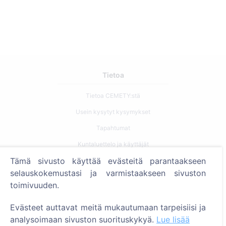
Tietoa
Tietoa CEMETY:stä
Usein kysytyt kysymykset
Tapahtumat
Kuntaluettelo ja käyttäjät
Tämä sivusto käyttää evästeitä parantaakseen
Tietosuojakäytäntö
selauskokemustasi ja varmistaakseen sivuston
Maksukäytäntö
toimivuuden.
Evästeasetukset
Evästeet auttavat meitä mukautumaan tarpeisiisi ja
Haku
analysoimaan sivuston suorituskykyä.
Lue lisää