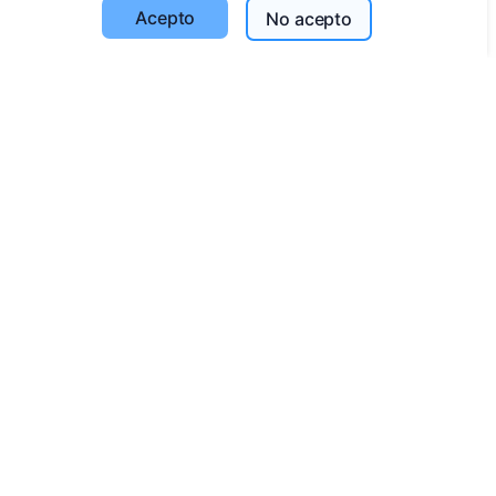
Acepto
No acepto
Configuración de cookies
Búsqueda
Buscar fallecidos
Buscar cementerios
Servicios
Contactos
SIA "CEMETY", LV40103618951
371 29144816
info@cemety.lv
¡Operamos en todo el país!