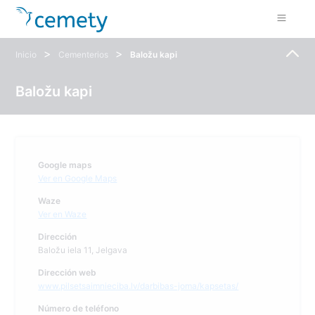
>
>
Inicio
Cementerios
Baložu kapi
Baložu kapi
Google maps
Ver en Google Maps
Waze
Ver en Waze
Dirección
Baložu iela 11, Jelgava
Dirección web
www.pilsetsaimnieciba.lv/darbibas-joma/kapsetas/
Número de teléfono