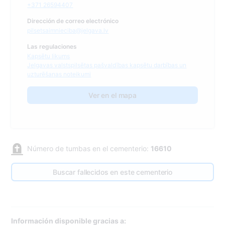
+371 26594407
Dirección de correo electrónico
pilsetsaimnieciba@jelgava.lv
Las regulaciones
Kapsētu likums
Jelgavas valstspilsētas pašvaldības kapsētu darbības un
uzturēšanas noteikumi
Ver en el mapa
Número de tumbas en el cementerio:
16610
Buscar fallecidos en este cementerio
Información disponible gracias a: