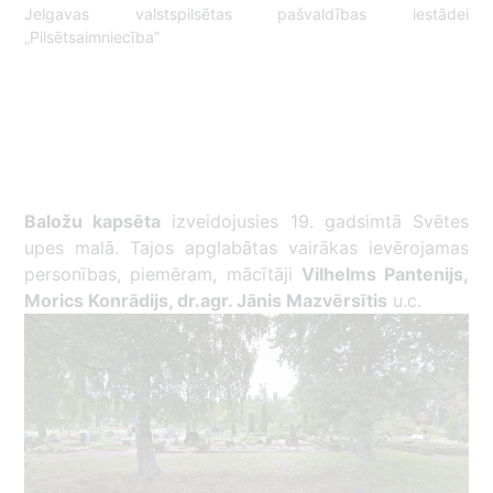
Jelgavas valstspilsētas pašvaldības iestādei
„Pilsētsaimniecība”
Baložu kapsēta
izveidojusies 19. gadsimtā Svētes
upes malā. Tajos apglabātas vairākas ievērojamas
personības, piemēram, mācītāji
Vilhelms Pantenijs,
Morics Konrādijs, dr.agr. Jānis Mazvērsītis
u.c.