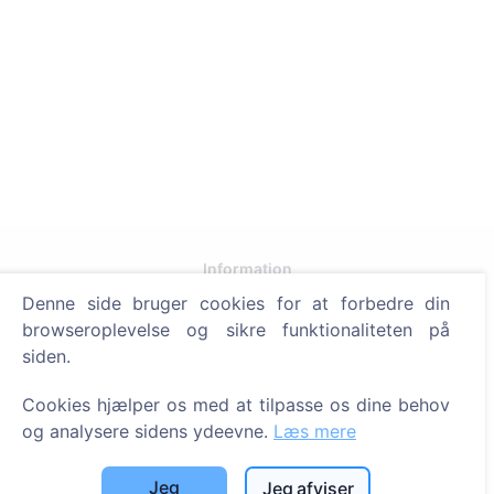
Information
Denne side bruger cookies for at forbedre din
Om CEMETY
browseroplevelse og sikre funktionaliteten på
Ofte stillede spørgsmål
siden.
Begivenheder
Cookies hjælper os med at tilpasse os dine behov
Liste over kommuner og brugere
og analysere sidens ydeevne.
Læs mere
Privatlivspolitik
Jeg
Jeg afviser
Betalingspolitik