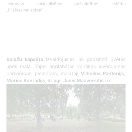
Jelgavas valstspilsētas pašvaldības iestādei
„Pilsētsaimniecība”
Baložu kapsēta
izveidojusies 19. gadsimtā Svētes
upes malā. Tajos apglabātas vairākas ievērojamas
personības, piemēram, mācītāji
Vilhelms Pantenijs,
Morics Konrādijs, dr.agr. Jānis Mazvērsītis
u.c.