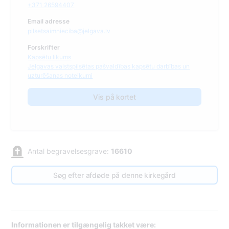
+371 26594407
Email adresse
pilsetsaimnieciba@jelgava.lv
Forskrifter
Kapsētu likums
Jelgavas valstspilsētas pašvaldības kapsētu darbības un
uzturēšanas noteikumi
Vis på kortet
Antal begravelsesgrave:
16610
Søg efter afdøde på denne kirkegård
Informationen er tilgængelig takket være: