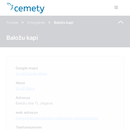
>
>
Forside
Kirkegårde
Baložu kapi
Baložu kapi
Google maps
Se på Google Maps
Waze
Se på Waze
Adresse
Baložu iela 11, Jelgava
web adresse
www.pilsetsaimnieciba.lv/darbibas-joma/kapsetas/
Telefonnummer