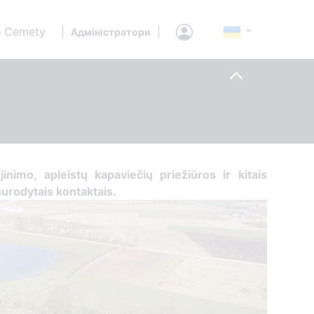
 Cemety
|
|
Адміністратори
jinimo, apleistų kapaviečių priežiūros ir kitais
nurodytais kontaktais.