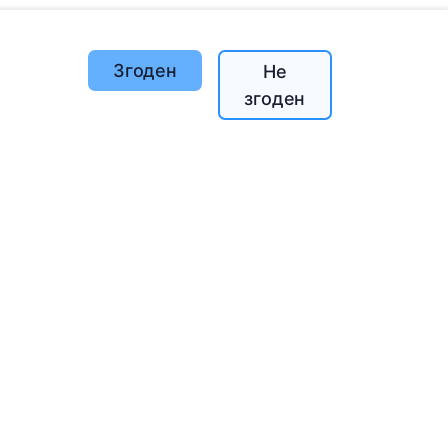
Згоден
Не
згоден
й