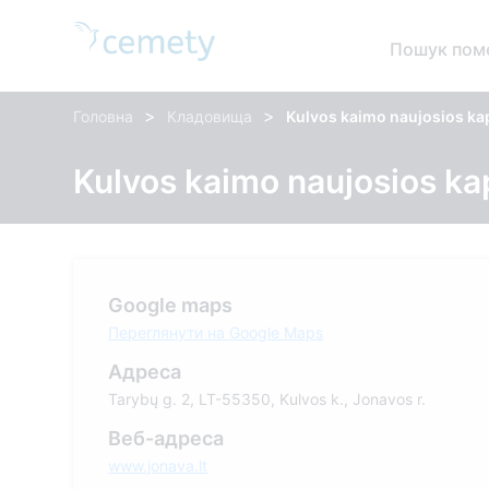
Пошук пом
>
>
Головна
Кладовища
Kulvos kaimo naujosios ka
Kulvos kaimo naujosios ka
Google maps
Переглянути на Google Maps
Адреса
Tarybų g. 2, LT-55350, Kulvos k., Jonavos r.
Веб-адреса
www.jonava.lt