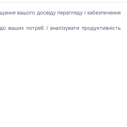
щення вашого досвіду перегляду і забезпечення
о ваших потреб і аналізувати продуктивність
Послуги
Контакти
SIA "CEMETY",
LV40103618951
371 29144816
info@cemety.lv
Ми працюємо по всі
країні!