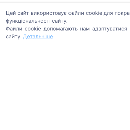
Цей сайт використовує файли cookie для покра
функціональності сайту.
Файли cookie допомагають нам адаптуватися д
Інформація
Пошук
сайту.
Детальніше
Про CEMETY
Пошук померлих
Часто задавані питання
Пошук кладовищ
Події
Список муніципалітетів та
користувачів
Політика конфіденційності
Політика платежів
Налаштування файлів
cookie