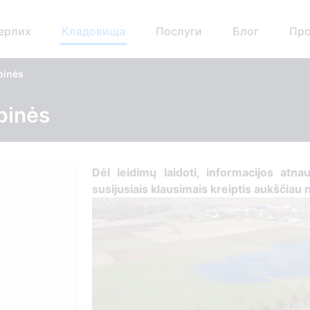
ерлих
Кладовища
Послуги
Блог
Про
pinės
pinės
Dėl leidimų laidoti, informacijos atnau
susijusiais klausimais kreiptis aukščiau 