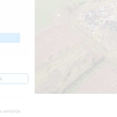
і
s seniūnija