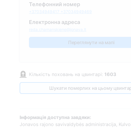
Телефонний номер
+37034949417 +37034949469
Електронна адреса
reda.chamanskiene@jonava.lt
Переглянути на мапі
Кількість поховань на цвинтарі:
1603
Шукати померлих на цьому цвинтар
Інформація доступна завдяки:
Jonavos rajono savivaldybės administracija, Kulvo