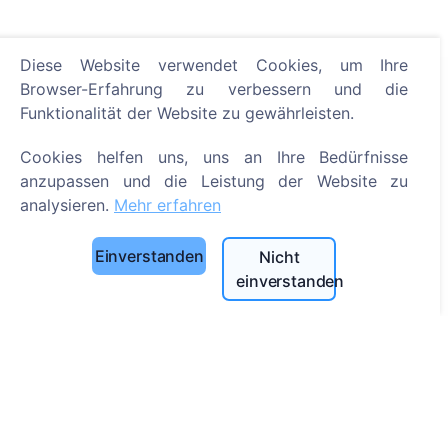
Diese Website verwendet Cookies, um Ihre
Browser-Erfahrung zu verbessern und die
Informationen
Funktionalität der Website zu gewährleisten.
Über CEMETY
Cookies helfen uns, uns an Ihre Bedürfnisse
Häufig gestellte Fragen
anzupassen und die Leistung der Website zu
Veranstaltungen
analysieren.
Mehr erfahren
Liste der Gemeinden und Benutzer
Einverstanden
Nicht
Datenschutzrichtlinie
einverstanden
Zahlungsverfahren
Cookie-Einstellungen
Suche
Bestattete suchen
Friedhöfe suchen