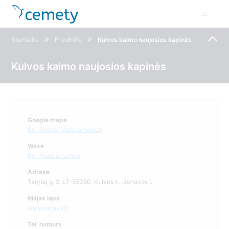
>
>
Startseite
Friedhöfe
Kulvos kaimo naujosios kapinės
Kulvos kaimo naujosios kapinės
Google maps
Bei Google Maps ansehen
Waze
Bei Waze ansehen
Adrese
Tarybų g. 2, LT-55350, Kulvos k., Jonavos r.
Mājas lapa
www.jonava.lt
Tel. numurs