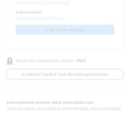
+37034949417 +37034949469
E-pasta adrese
reda.chamanskiene@jonava.lt
In der Karte anzeigen
Anzahl der bestatteten Gräber:
1603
In diesem Friedhof nach Bestattungen suchen
Informationen werden dank unterstützt von:
Jonavos rajono savivaldybės administracija, Kulvos seniūnija