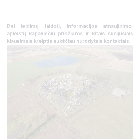
Dėl leidimų laidoti, informacijos atnaujinimo,
apleistų kapaviečių priežiūros ir kitais susijusiais
klausimais kreiptis aukščiau nurodytais kontaktais.