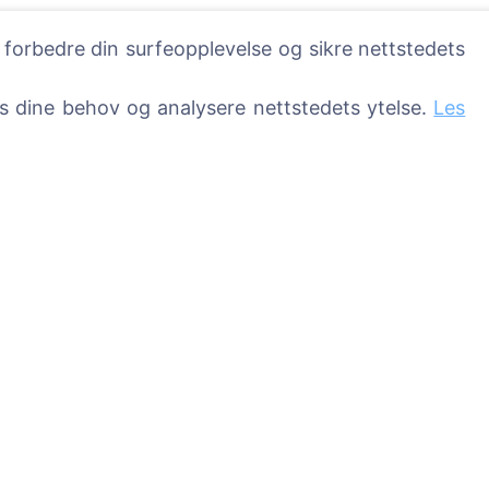
 forbedre din surfeopplevelse og sikre nettstedets
ss dine behov og analysere nettstedets ytelse.
Les
Tjenester
Kontakter
SIA "CEMETY",
LV40103618951
sser
371 29144816
info@cemety.lv
Vi opererer over hele 