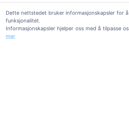
Dette nettstedet bruker informasjonskapsler for å
funksjonalitet.
Informasjonskapsler hjelper oss med å tilpasse o
Informasjon
Søk
mer
Om CEMETY
Søk etter avdøde
Ofte stilte spørsmål
Søk etter gravpla
Arrangementer
Liste over kommuner og
brukere
Personvernerklæring
Betalingspolicy
Innstillinger for
informasjonskapsler