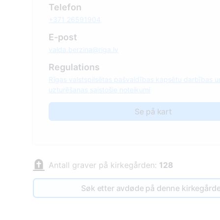
Telefon
+371 26591904
E-post
valda.berzina@riga.lv
Regulations
Rīgas valstspilsētas pašvaldības kapsētu darbības u
uzturēšanas saistošie noteikumi
Se på kart
Antall graver på kirkegården:
128
Søk etter avdøde på denne kirkegård