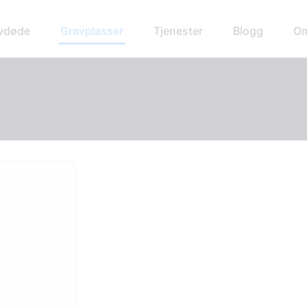
avdøde
Gravplasser
Tjenester
Blogg
Om