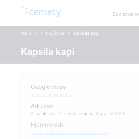
Søk etter 
>
>
Hjem
Kirkegårder
Kapsila kapi
Kapsila kapi
Google maps
Vis på Google Maps
Adresse
Aizsaules iela 2, Ziemeļu rajons, Rīga, LV-1026
Hjemmeside
mvd.riga.lv/contact/kapsetu-parvalde