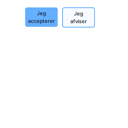
Jeg
Jeg
accepterer
afviser
nmark!