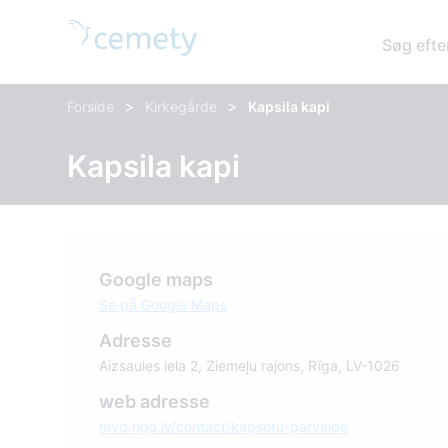
Søg efte
>
>
Forside
Kirkegårde
Kapsila kapi
Kapsila kapi
Google maps
Se på Google Maps
Adresse
Aizsaules iela 2, Ziemeļu rajons, Rīga, LV-1026
web adresse
mvd.riga.lv/contact/kapsetu-parvalde