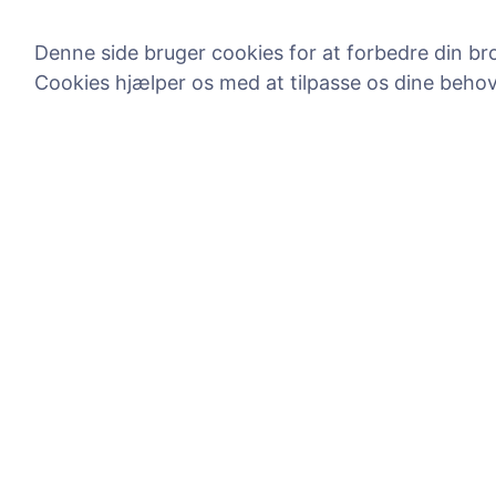
Denne side bruger cookies for at forbedre din bro
Cookies hjælper os med at tilpasse os dine beho
Information
Søg
Om CEMETY
Søg efter afdøde
Ofte stillede spørgsmål
Søg efter kirkegå
Begivenheder
Liste over kommuner og
brugere
Privatlivspolitik
Betalingspolitik
Cookieindstillinger
Administratorer