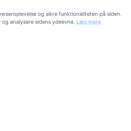
wseroplevelse og sikre funktionaliteten på siden.
v og analysere sidens ydeevne.
Læs mere
Tjenester
Kontakt
SIA "CEMETY",
LV40103618951
rde
371 29144816
info@cemety.lv
Vi arbejder i hele Da