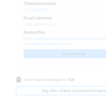
Telefonnummer
+371 26591904
Email adresse
valda.berzina@riga.lv
Forskrifter
Rīgas valstspilsētas pašvaldības kapsētu darbības u
uzturēšanas saistošie noteikumi
Vis på kortet
Antal begravelsesgrave:
128
Søg efter afdøde på denne kirkegår