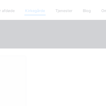
r afdøde
Kirkegårde
Tjenester
Blog
Om