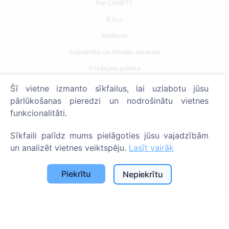
Par CEMETY
B.U.J.
Notikumi
Pašvaldību un lietotāju saraksts
Privātuma politika
Maksājumu politika
Šī vietne izmanto sīkfailus, lai uzlabotu jūsu
pārlūkošanas pieredzi un nodrošinātu vietnes
ES projekti
funkcionalitāti.
Sīkfailu iestatījumi
Sīkfaili palīdz mums pielāgoties jūsu vajadzībām
Meklēšana
un analizēt vietnes veiktspēju.
Lasīt vairāk
Meklēt apbedīto
Piekrītu
Nepiekrītu
Meklēt kapsētu
Pakalpojumi
Apbedījuma vietu uzkopšana un uzturēšana