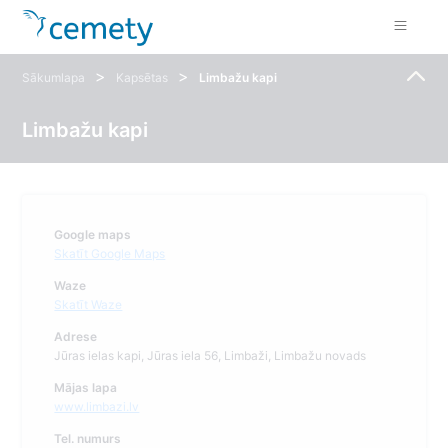
>
>
Sākumlapa
Kapsētas
Limbažu kapi
Limbažu kapi
Google maps
Skatīt Google Maps
Waze
Skatīt Waze
Adrese
Jūras ielas kapi, Jūras iela 56, Limbaži, Limbažu novads
Mājas lapa
www.limbazi.lv
Tel. numurs