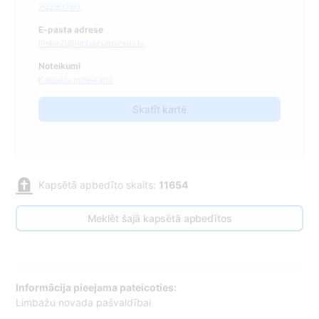
20280760
E-pasta adrese
limbazi@limbazunovads.lv
Noteikumi
Kapsētu noteikumi
Skatīt kartē
Kapsētā apbedīto skaits:
11654
Meklēt šajā kapsētā apbedītos
Informācija pieejama pateicoties:
Limbažu novada pašvaldībai