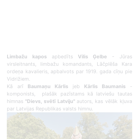
Limbažu kapos
apbedīts
Vilis Ģelbe
- Jūras
virsleitnants, limbažu komandants, Lāčplēša Kara
ordeņa kavalieris, apbalvots par 1919. gada cīņu pie
Vidrižiem.
Kā arī
Baumaņu Kārlis
jeb
Kārlis Baumanis
-
komponists, plašāk pazīstams kā latviešu tautas
himnas
"Dievs, svētī Latviju"
autors, kas vēlāk kļuva
par Latvijas Republikas valsts himnu.