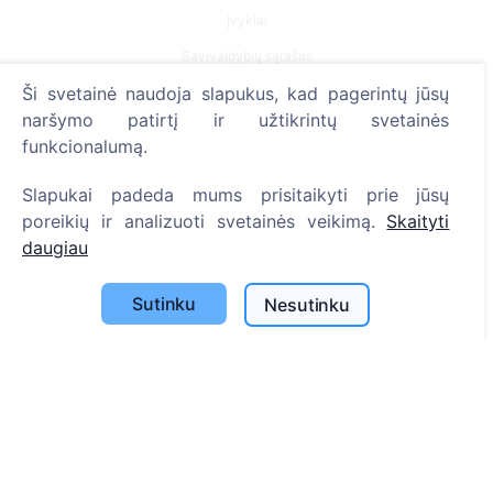
Įvykiai
Savivaldybių sąrašas
Ši svetainė naudoja slapukus, kad pagerintų jūsų
Privatumo politika
naršymo patirtį ir užtikrintų svetainės
Mokėjimų politika
funkcionalumą.
ES projektai
Slapukai padeda mums prisitaikyti prie jūsų
Slapukų nustatymai
poreikių ir analizuoti svetainės veikimą.
Skaityti
Paieška
daugiau
Velionių paieška
Sutinku
Nesutinku
Kapinių paieška
Paslaugos
Kontaktai
SIA "CEMETY", LV40103618951