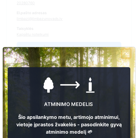
20280760
El.pašto adresas
limbazi@limbazunovads.lv
Taisyklės
Kapsētu noteikumi
Žiūrėti kapinių žemėlapyje
Šiose kapinėse suskaitmeninta kapų:
11654
Ieškoti šiose kapinėse palaidotų asmenų
ATMINIMO MEDELIS
Šio apsilankymo metu, artimojo atminimui,
vietoje įprastos žvakelės - pasodinkite gyvą
Informacija prieinama per:
Limbažu novada pašvaldībai
atminimo medelį 🌱