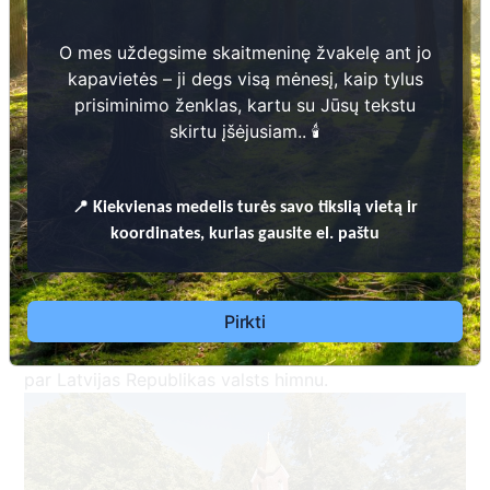
O mes uždegsime skaitmeninę žvakelę ant jo
kapavietės – ji degs visą mėnesį, kaip tylus
prisiminimo ženklas, kartu su Jūsų tekstu
skirtu įšėjusiam.. 🕯️
Limbažu kapos
apbedīts
Vilis Ģelbe
- Jūras
📍
Kiekvienas
medelis turės savo tikslią vietą ir
virsleitnants, limbažu komandants, Lāčplēša Kara
koordinates, kurias gausite el. paštu
ordeņa kavalieris, apbalvots par 1919. gada cīņu pie
Vidrižiem.
Kā arī
Baumaņu Kārlis
jeb
Kārlis Baumanis
-
Pirkti
komponists, plašāk pazīstams kā latviešu tautas
himnas
"Dievs, svētī Latviju"
autors, kas vēlāk kļuva
par Latvijas Republikas valsts himnu.