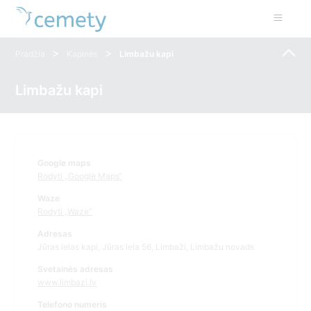
>
>
Pradžia
Kapinės
Limbažu kapi
Limbažu kapi
Google maps
Rodyti „Google Maps“
Waze
Rodyti „Waze“
Adresas
Jūras ielas kapi, Jūras iela 56, Limbaži, Limbažu novads
Svetainės adresas
www.limbazi.lv
Telefono numeris