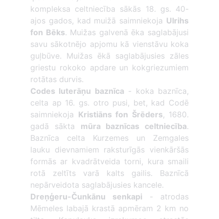
kompleksa celtniecība sākās 18. gs. 40-
ajos gados, kad muižā saimniekoja
Ulrihs
fon Bēks
. Muižas galvenā ēka saglabājusi
savu sākotnējo apjomu kā vienstāvu koka
guļbūve. Muižas ēkā saglabājusies zāles
griestu rokoko apdare un kokgriezumiem
rotātas durvis.
Codes luterāņu baznīca
- koka baznīca,
celta ap 16. gs. otro pusi, bet, kad Codē
saimniekoja
Kristiāns fon Šrēders
, 1680.
gadā sākta
mūra baznīcas celtniecība
.
Baznīca celta Kurzemes un Zemgales
lauku dievnamiem raksturīgās vienkāršās
formās ar kvadrātveida torni, kura smaili
rotā zeltīts varā kalts gailis. Baznīcā
nepārveidota saglabājusies kancele.
Dreņģeru-Čunkānu senkapi
- atrodas
Mēmeles labajā krastā apmēram 2 km no