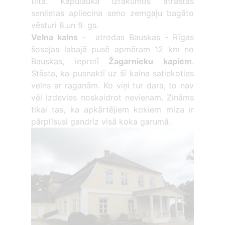
tilta. Kapulauka izrakumos atrastās
senlietas apliecina seno zemgaļu bagāto
vēsturi 8.un 9. gs.
Velna kalns
- atrodas Bauskas - Rīgas
šosejas labajā pusē apmēram 12 km no
Bauskas, iepretī
Žagarnieku kapiem
.
Stāsta, ka pusnaktī uz šī kalna satiekoties
velns ar raganām. Ko viņi tur dara, to nav
vēl izdevies noskaidrot nevienam. Zināms
tikai tas, ka apkārtējiem kokiem miza ir
pārplīsusi gandrīz visā koka garumā.