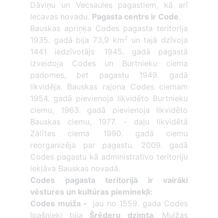
Dāviņu un Vecsaules pagastiem, kā arī
Iecavas novadu.
Pagasta centrs ir Code
.
Bauskas apriņķa Codes pagasta teritorija
2
1935. gadā bija 73,9 km
un tajā dzīvoja
.
1441 iedzīvotājs
1945. gadā pagastā
izveidoja Codes un Burtnieku ciema
padomes, bet pagastu 1949. gadā
likvidēja. Bauskas rajona Codes ciemam
1954. gadā pievienoja likvidēto Burtnieku
ciemu, 1963. gadā pievienoja likvidēto
Bauskas ciemu, 1977. - daļu likvidētā
.
Zālītes ciema
1990. gadā ciemu
reorganizēja par pagastu. 2009. gadā
Codes pagastu kā administratīvo teritoriju
iekļāva Bauskas novadā.
Codes pagasta teritorijā ir vairāki
vēstures un kultūras pieminekļi:
Codes muiža -
jau no 1559. gada Codes
īpašnieki bija
Šrēderu dzimta
. Muižas