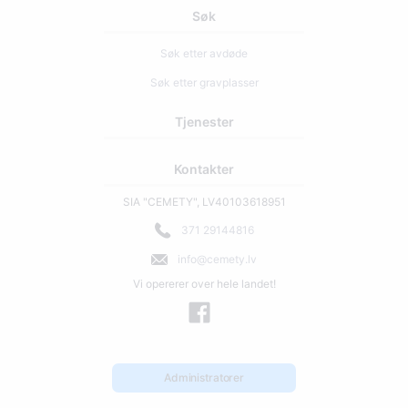
Søk
Søk etter avdøde
Søk etter gravplasser
Tjenester
Kontakter
SIA "CEMETY", LV40103618951
371 29144816
info@cemety.lv
Vi opererer over hele landet!
Administratorer