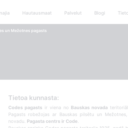
najia
Hautausmaat
Palvelut
Blogi
Tiet
es un Mežotnes pagasts
Tietoa kunnasta:
Codes pagasts
ir viena no
Bauskas novada
teritori
Pagasts robežojas ar Bauskas pilsētu un Mežotnes,
novadu.
Pagasta centrs ir Code
.