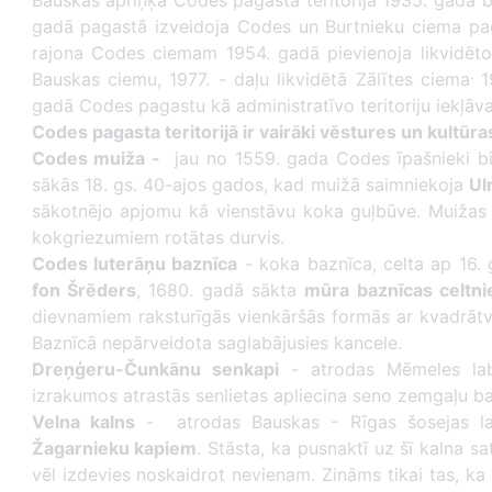
Bauskas apriņķa Codes pagasta teritorija 1935. gadā b
gadā pagastā izveidoja Codes un Burtnieku ciema pad
rajona Codes ciemam 1954. gadā pievienoja likvidēto 
.
Bauskas ciemu, 1977. - daļu likvidētā Zālītes ciema
19
gadā Codes pagastu kā administratīvo teritoriju iekļā
Codes pagasta teritorijā ir vairāki vēstures un kultūra
Codes muiža -
jau no 1559. gada Codes īpašnieki b
sākās 18. gs. 40-ajos gados, kad muižā saimniekoja
Ul
sākotnējo apjomu kā vienstāvu koka guļbūve. Muižas 
kokgriezumiem rotātas durvis.
Codes luterāņu baznīca
- koka baznīca, celta ap 16. 
fon Šrēders
, 1680. gadā sākta
mūra baznīcas celtni
dievnamiem raksturīgās vienkāršās formās ar kvadrātveid
Baznīcā nepārveidota saglabājusies kancele.
Dreņģeru-Čunkānu senkapi
- atrodas Mēmeles lab
izrakumos atrastās senlietas apliecina seno zemgaļu ba
Velna kalns
- atrodas Bauskas - Rīgas šosejas la
Žagarnieku kapiem
. Stāsta, ka pusnaktī uz šī kalna sa
vēl izdevies noskaidrot nevienam. Zināms tikai tas, ka