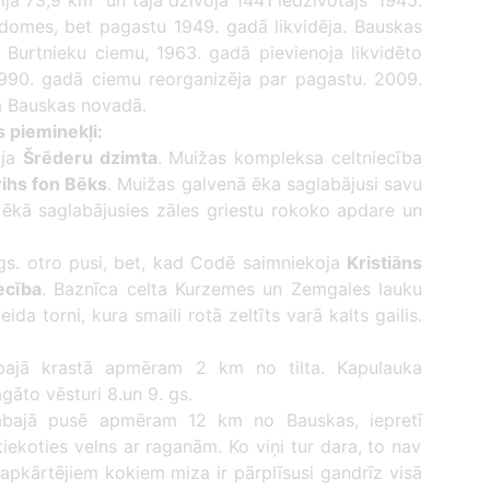
ija 73,9 km
un tajā dzīvoja 1441 iedzīvotājs
1945.
omes, bet pagastu 1949. gadā likvidēja. Bauskas
Burtnieku ciemu, 1963. gadā pievienoja likvidēto
90. gadā ciemu reorganizēja par pagastu. 2009.
va Bauskas novadā.
s pieminekļi:
ija
Šrēderu dzimta
. Muižas kompleksa celtniecība
rihs fon Bēks
. Muižas galvenā ēka saglabājusi savu
ēkā saglabājusies zāles griestu rokoko apdare un
gs. otro pusi, bet, kad Codē saimniekoja
Kristiāns
ecība
. Baznīca celta Kurzemes un Zemgales lauku
a torni, kura smaili rotā zeltīts varā kalts gailis.
ajā krastā apmēram 2 km no tilta. Kapulauka
gāto vēsturi 8.un 9. gs.
bajā pusē apmēram 12 km no Bauskas, iepretī
tiekoties velns ar raganām. Ko viņi tur dara, to nav
 apkārtējiem kokiem miza ir pārplīsusi gandrīz visā