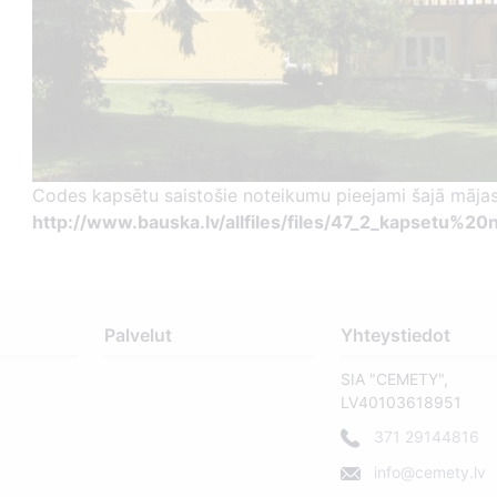
Codes kapsētu saistošie noteikumu pieejami šajā mājas
http://www.bauska.lv/allfiles/files/47_2_kapsetu%20
Palvelut
Yhteystiedot
SIA "CEMETY",
LV40103618951
371 29144816
info@cemety.lv