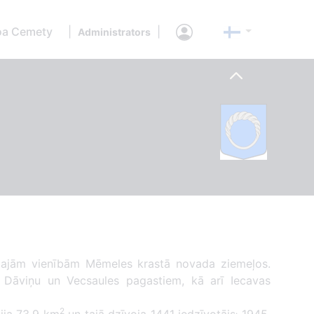
oa Cemety
|
|
Administrators
ālajām vienībām Mēmeles krastā novada ziemeļos.
 Dāviņu un Vecsaules pagastiem, kā arī Iecavas
2
.