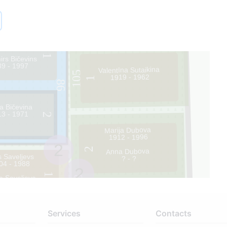
2
ejs Bičevins
13 - 1962
1
irs Bičevins
39 - 1997
Valentīna Sutaikina
105
1919 - 1962
1
86
ja Bičevina
13 - 1971
2
Marija Dubova
1912 - 1996
2
2
Anna Dubova
s Saveļjevs
? - ?
04 - 1988
2
1
a Saveļjeva
108
03 - 1963
0
Services
Contacts