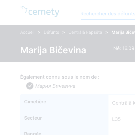
Rechercher des défunt
>
>
>
Accueil
Défunts
Centrālā kapsēta
Marija Biče
Marija Bičevina
Né: 16.09
Également connu sous le nom de :
Мария Бичевина
Cimetière
Centrālā 
Secteur
L35
Rangée