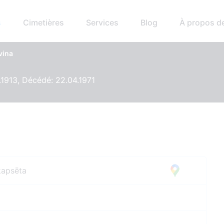
s
Cimetières
Services
Blog
À propos d
vina
.1913, Décédé: 22.04.1971
kapsēta