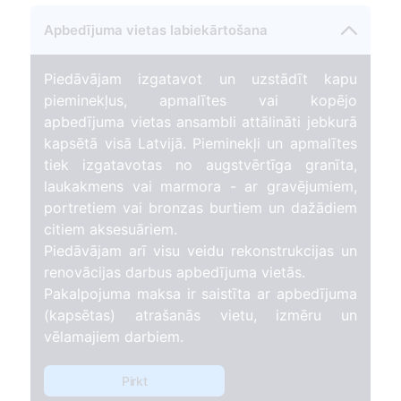
Apbedījuma vietas labiekārtošana
Piedāvājam izgatavot un uzstādīt kapu
pieminekļus, apmalītes vai kopējo
apbedījuma vietas ansambli attālināti jebkurā
kapsētā visā Latvijā. Pieminekļi un apmalītes
tiek izgatavotas no augstvērtīga granīta,
laukakmens vai marmora - ar gravējumiem,
portretiem vai bronzas burtiem un dažādiem
citiem aksesuāriem.
Piedāvājam arī visu veidu rekonstrukcijas un
renovācijas darbus apbedījuma vietās.
Pakalpojuma maksa ir saistīta ar apbedījuma
(kapsētas) atrašanās vietu, izmēru un
vēlamajiem darbiem.
Pirkt