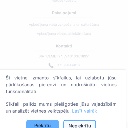
Meklēt kapsētu
Pakalpojumi
Apbedījuma vietu uzkopšana un uzturēšana
Apbedījuma vietas labiekārtošana
Kontakti
SIA "CEMETY", LV40103618951
371 29144816
info@cemety.lv
Šī vietne izmanto sīkfailus, lai uzlabotu jūsu
Strādājam visā Latvijā!
pārlūkošanas pieredzi un nodrošinātu vietnes
funkcionalitāti.
Sīkfaili palīdz mums pielāgoties jūsu vajadzībām
un analizēt vietnes veiktspēju.
Lasīt vairāk
Administratoriem
Piekrītu
Nepiekrītu
© 2013 - 2026 Cemety Visas tiesības aizsargātas