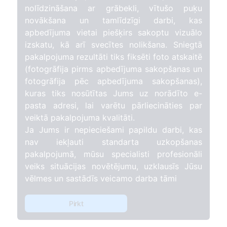
nolīdzināšana ar grābekli, vītušo puķu
novākšana un tamlīdzīgi darbi, kas
apbedījuma vietai piešķirs sakoptu vizuālo
izskatu, kā arī svecītes nolikšana. Sniegtā
pakalpojuma rezultāti tiks fiksēti foto atskaitē
(fotogrāfija pirms apbedījuma sakopšanas un
fotogrāfija pēc apbedījuma sakopšanas),
kuras tiks nosūtītas Jums uz norādīto e-
pasta adresi, lai varētu pārliecināties par
veiktā pakalpojuma kvalitāti.
Ja Jums ir nepieciešami papildu darbi, kas
nav iekļauti standarta uzkopšanas
pakalpojumā, mūsu specialisti profesionāli
veiks situācijas novētējumu, uzklausīs Jūsu
vēlmes un sastādīs veicamo darba tāmi
Pirkt