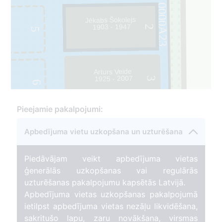
0000A23
Jēkabs Šokolejs
1903 - 1947
2
5
Arturs Veide
1925 - 2007
3
6
Pieejamie pakalpojumi:
Apbedījuma vietu uzkopšana un uzturēšana
Piedāvājam veikt apbedījuma vietas
ģenerālās uzkopšanas vai regulārās
uzturēšanas pakalpojumu kapsētās Latvijā.
Apbedījuma vietas uzkopšanas pakalpojumā
ietilpst apbedījuma vietas nezāļu likvidēšana,
sakritušo lapu, zaru novākšana, virsmas