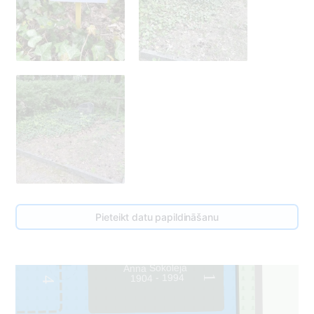
Pieteikt datu papildināšanu
Anna Šokoleja
1904 - 1994
1
4