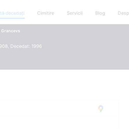
tă decedați
Cimitire
Servicii
Blog
Desp
s Grancevs
1908, Decedat: 1996