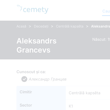
Cau
>
>
>
Acasă
Decedați
Centrālā kapsēta
Aleksandr
Aleksandrs
Născut: 
Grancevs
Cunoscut și ca:
Александр Гранцев
Cimitir
Centrālā kapsēta
Sector
K1