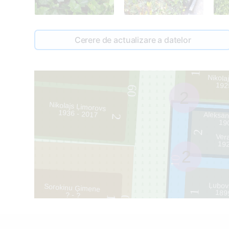
12
Cerere de actualizare a datelor
Ludmi
1
193
1
Nikola
192
60
2
Nikolajs Ļimorovs
1936 - 2017
Aleksa
2
19
2
Ver
192
2
10
Ļubov
Sorokinu Ģimene
189
1
? - ?
1
0