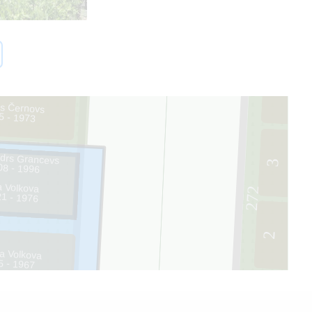
la Černova
0 - 2011
4
js Černovs
5 - 1973
ndrs Grancevs
3
08 - 1996
a Volkova
272
1 - 1976
2
a Volkova
5 - 1967