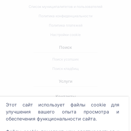
Список муниципалитетов и пользователей
Политика конфиденциальности
Политика платежей
Настройки cookie
Поиск
Поиск усопших
Поиск кладбищ
Услуги
Контакты
Этот сайт использует файлы cookie для
SIA "CEMETY", LV40103618951
улучшения вашего опыта просмотра и
371 29144816
обеспечения функциональности сайта.
info@cemety.lv