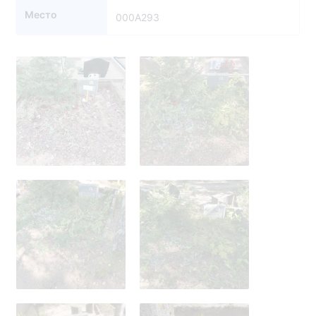
Место
000A293