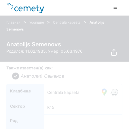
>
>
>
Главная
Усопшие
Centrālā kapsēta
Anatolijs
Semenovs
Anatolijs Semenovs
Родился: 11.02.1935, Умер: 05.03.1976
Также известен(а) как:
Анатолий Семенов
Кладбище
Centrālā kapsēta
Сектор
K15
Ряд