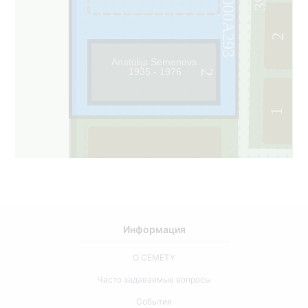
000A293
2
Anatolijs Semenovs
1935 - 1976
2
1
1
355
Информация
О CEMETY
Часто задаваемые вопросы
События