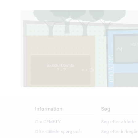
Mār
2
000A135
Baložu Dzimta
? - ?
1
0
1
Information
Søg
Om CEMETY
Søg efter afdøde
Ofte stillede spørgsmål
Søg efter kirkegå