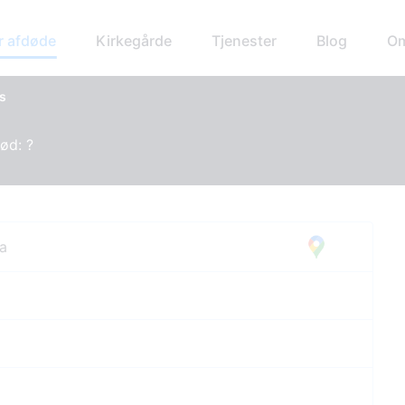
r afdøde
Kirkegårde
Tjenester
Blog
Om
s
Død: ?
ta