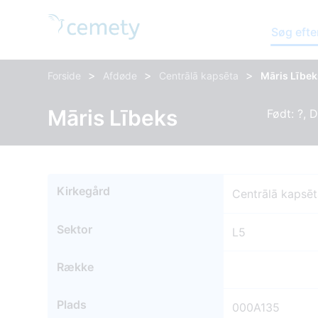
Søg efte
>
>
>
Forside
Afdøde
Centrālā kapsēta
Māris Lībek
Māris Lībeks
Født: ?, 
Kirkegård
Centrālā kapsē
Sektor
L5
Række
Plads
000A135