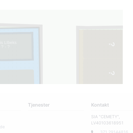
is Lībeks
? - ?
Tjenester
Kontakt
SIA "CEMETY",
LV40103618951
rde
371 29144816