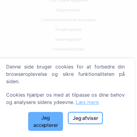
Ofte stillede spørgsmål
Begivenheder
Liste over kommuner og brugere
Privatlivspolitik
Betalingspolitik
Cookieindstillinger
Søg
Denne side bruger cookies for at forbedre din
browseroplevelse og sikre funktionaliteten på
Søg efter afdøde
siden.
Søg efter kirkegårde
Cookies hjælper os med at tilpasse os dine behov
Tjenester
og analysere sidens ydeevne.
Læs mere
Kontakt
Jeg
Jeg afviser
accepterer
SIA "CEMETY", LV40103618951
371 29144816