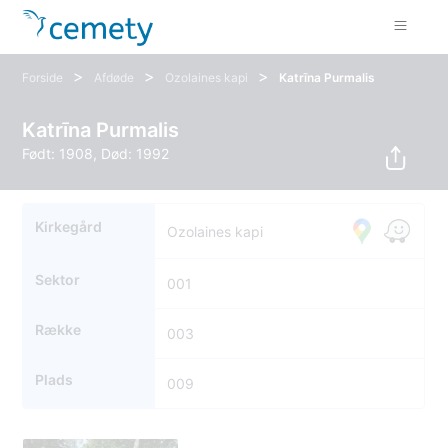
>
>
>
Forside
Afdøde
Ozolaines kapi
Katrīna Purmalis
Katrīna Purmalis
Født: 1908, Død: 1992
Kirkegård
Ozolaines kapi
Sektor
001
Række
003
Plads
009
10