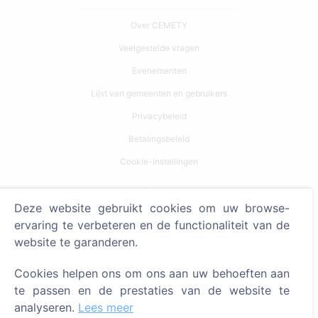
Over CEMETY
Veelgestelde vragen
Evenementen
Lijst van gemeenten en gebruikers
Privacybeleid
Betalingsbeleid
Cookie-instellingen
Zoeken
Deze website gebruikt cookies om uw browse-
Zoeken naar overledenen
ervaring te verbeteren en de functionaliteit van de
website te garanderen.
Zoeken naar begraafplaatsen
Cookies helpen ons om ons aan uw behoeften aan
Diensten
te passen en de prestaties van de website te
analyseren.
Lees meer
Contacten