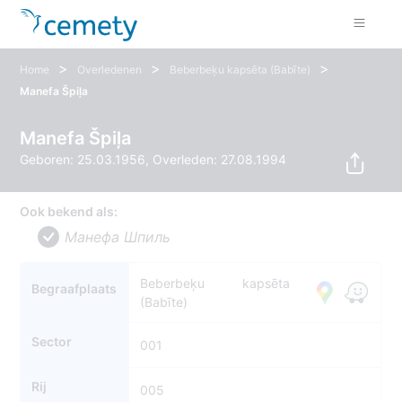
>
>
>
Home
Overledenen
Beberbeķu kapsēta (Babīte)
Manefa Špiļa
Manefa Špiļa
Geboren: 25.03.1956, Overleden: 27.08.1994
Ook bekend als:
Манефа Шпиль
Beberbeķu kapsēta
Begraafplaats
(Babīte)
Sector
001
Rij
005