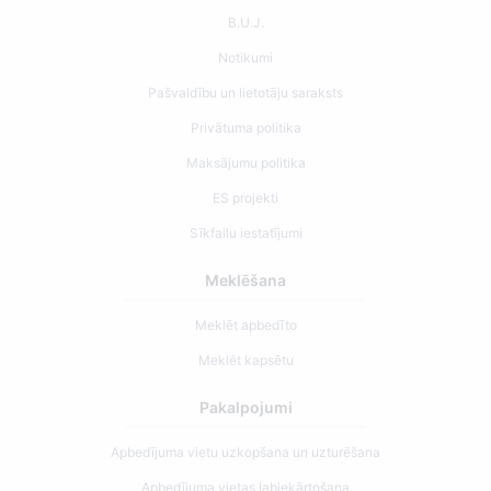
B.U.J.
Notikumi
Pašvaldību un lietotāju saraksts
Privātuma politika
Maksājumu politika
ES projekti
Sīkfailu iestatījumi
Meklēšana
Meklēt apbedīto
Meklēt kapsētu
Pakalpojumi
Apbedījuma vietu uzkopšana un uzturēšana
Apbedījuma vietas labiekārtošana