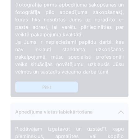
(fotogrāfija pirms apbedījuma sakopšanas un
fotogrāfija pēc apbedījuma sakopšanas),
kuras tiks nosūtītas Jums uz norādīto e-
pasta adresi, lai varētu pārliecināties par
veiktā pakalpojuma kvalitāti.
Ja Jums ir nepieciešami papildu darbi, kas
nav iekļauti standarta uzkopšanas
pakalpojumā, mūsu specialisti profesionāli
veiks situācijas novētējumu, uzklausīs Jūsu
vēlmes un sastādīs veicamo darba tāmi
Pirkt
Apbedījuma vietas labiekārtošana
Piedāvājam izgatavot un uzstādīt kapu
pieminekļus, apmalītes vai kopējo