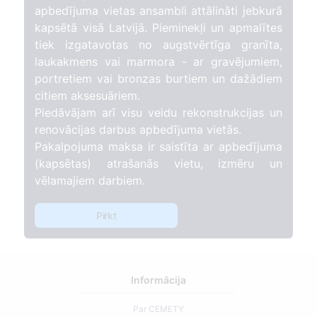
apbedījuma vietas ansambli attālināti jebkurā
kapsētā visā Latvijā. Pieminekļi un apmalītes
tiek izgatavotas no augstvērtīga granīta,
laukakmens vai marmora - ar gravējumiem,
portretiem vai bronzas burtiem un dažādiem
citiem aksesuāriem.
Piedāvājam arī visu veidu rekonstrukcijas un
renovācijas darbus apbedījuma vietās.
Pakalpojuma maksa ir saistīta ar apbedījuma
(kapsētas) atrašanās vietu, izmēru un
vēlamajiem darbiem.
Pirkt
Informācija
Par CEMETY