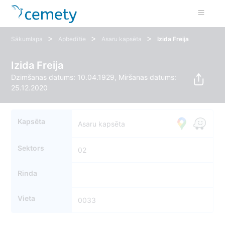
>
>
>
Sākumlapa
Apbedītie
Asaru kapsēta
Izida Freija
Izida Freija
Dzimšanas datums: 10.04.1929, Miršanas datums:
25.12.2020
Kapsēta
Asaru kapsēta
Sektors
02
Rinda
Vieta
0033