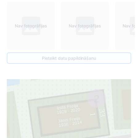
Nav fotogrāfijas
Nav fotogrāfijas
Nav fot
32
Pieteikt datu papildināšanu
2
Izida Freija
1929 - 2020
33
1
Jānis Freijs
1936 - 2014