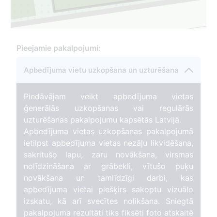
Pieejamie pakalpojumi:
Apbedījuma vietu uzkopšana un uzturēšana
Piedāvājam veikt apbedījuma vietas
ģenerālās uzkopšanas vai regulārās
uzturēšanas pakalpojumu kapsētās Latvijā.
Apbedījuma vietas uzkopšanas pakalpojumā
ietilpst apbedījuma vietas nezāļu likvidēšana,
sakritušo lapu, zaru novākšana, virsmas
nolīdzināšana ar grābekli, vītušo puķu
novākšana un tamlīdzīgi darbi, kas
apbedījuma vietai piešķirs sakoptu vizuālo
izskatu, kā arī svecītes nolikšana. Sniegtā
pakalpojuma rezultāti tiks fiksēti foto atskaitē