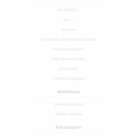
Par CEMETY
B.U.J.
Notikumi
Pašvaldību un lietotāju saraksts
Privātuma politika
Maksājumu politika
ES projekti
Sīkfailu iestatījumi
Meklēšana
Meklēt apbedīto
Meklēt kapsētu
Pakalpojumi