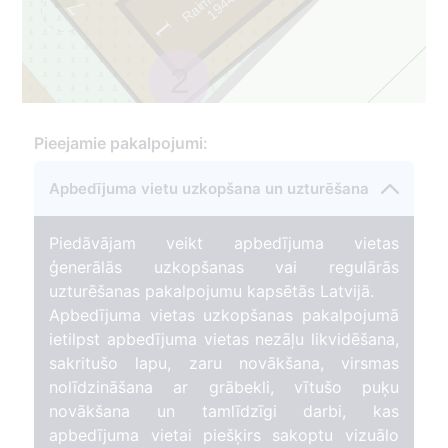
7
1
9
4
4
-
2
0
0
1
2
Pieejamie pakalpojumi:
Apbedījuma vietu uzkopšana un uzturēšana
Piedāvājam veikt apbedījuma vietas
ģenerālās uzkopšanas vai regulārās
uzturēšanas pakalpojumu kapsētās Latvijā.
Apbedījuma vietas uzkopšanas pakalpojumā
ietilpst apbedījuma vietas nezāļu likvidēšana,
sakritušo lapu, zaru novākšana, virsmas
nolīdzināšana ar grābekli, vītušo puķu
novākšana un tamlīdzīgi darbi, kas
apbedījuma vietai piešķirs sakoptu vizuālo