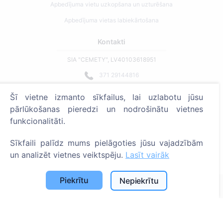
Apbedījuma vietu uzkopšana un uzturēšana
Apbedījuma vietas labiekārtošana
Kontakti
SIA "CEMETY", LV40103618951
371 29144816
info@cemety.lv
Šī vietne izmanto sīkfailus, lai uzlabotu jūsu
Strādājam visā Latvijā!
pārlūkošanas pieredzi un nodrošinātu vietnes
funkcionalitāti.
Sīkfaili palīdz mums pielāgoties jūsu vajadzībām
un analizēt vietnes veiktspēju.
Lasīt vairāk
Administratoriem
Piekrītu
Nepiekrītu
© 2013 - 2026 Cemety Visas tiesības aizsargātas
Privātuma politika un noteikumi.