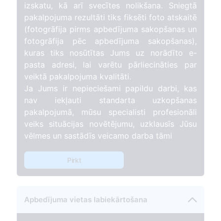
izskatu, kā arī svecītes nolikšana. Sniegtā
pakalpojuma rezultāti tiks fiksēti foto atskaitē
(fotogrāfija pirms apbedījuma sakopšanas un
fotogrāfija pēc apbedījuma sakopšanas),
kuras tiks nosūtītas Jums uz norādīto e-
pasta adresi, lai varētu pārliecināties par
veiktā pakalpojuma kvalitāti.
Ja Jums ir nepieciešami papildu darbi, kas
nav iekļauti standarta uzkopšanas
pakalpojumā, mūsu specialisti profesionāli
veiks situācijas novētējumu, uzklausīs Jūsu
vēlmes un sastādīs veicamo darba tāmi
Pirkt
Apbedījuma vietas labiekārtošana