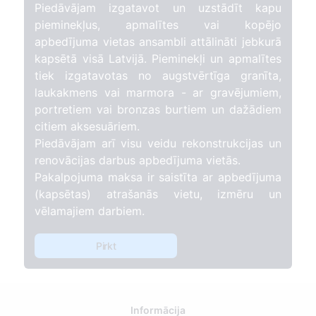
Piedāvājam izgatavot un uzstādīt kapu
pieminekļus, apmalītes vai kopējo
apbedījuma vietas ansambli attālināti jebkurā
kapsētā visā Latvijā. Pieminekļi un apmalītes
tiek izgatavotas no augstvērtīga granīta,
laukakmens vai marmora - ar gravējumiem,
portretiem vai bronzas burtiem un dažādiem
citiem aksesuāriem.
Piedāvājam arī visu veidu rekonstrukcijas un
renovācijas darbus apbedījuma vietās.
Pakalpojuma maksa ir saistīta ar apbedījuma
(kapsētas) atrašanās vietu, izmēru un
vēlamajiem darbiem.
Pirkt
Informācija