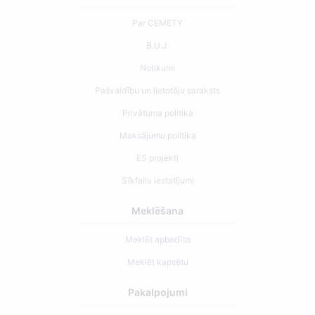
Par CEMETY
B.U.J.
Notikumi
Pašvaldību un lietotāju saraksts
Privātuma politika
Maksājumu politika
ES projekti
Sīkfailu iestatījumi
Meklēšana
Meklēt apbedīto
Meklēt kapsētu
Pakalpojumi