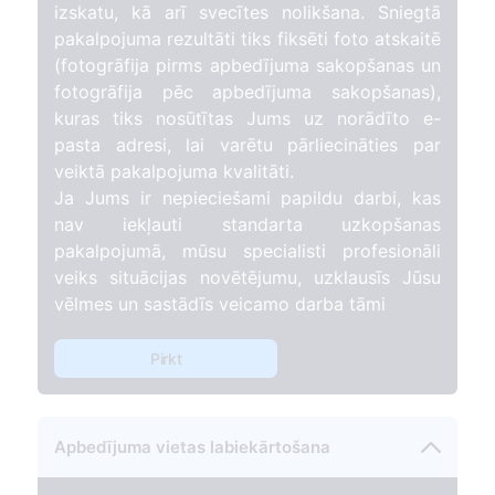
izskatu, kā arī svecītes nolikšana. Sniegtā
pakalpojuma rezultāti tiks fiksēti foto atskaitē
(fotogrāfija pirms apbedījuma sakopšanas un
fotogrāfija pēc apbedījuma sakopšanas),
kuras tiks nosūtītas Jums uz norādīto e-
pasta adresi, lai varētu pārliecināties par
veiktā pakalpojuma kvalitāti.
Ja Jums ir nepieciešami papildu darbi, kas
nav iekļauti standarta uzkopšanas
pakalpojumā, mūsu specialisti profesionāli
veiks situācijas novētējumu, uzklausīs Jūsu
vēlmes un sastādīs veicamo darba tāmi
Pirkt
Apbedījuma vietas labiekārtošana