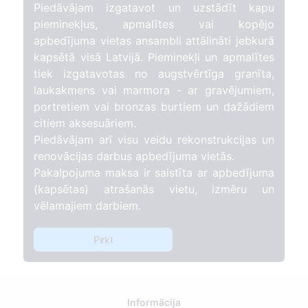
Piedāvājam izgatavot un uzstādīt kapu
pieminekļus, apmalītes vai kopējo
apbedījuma vietas ansambli attālināti jebkurā
kapsētā visā Latvijā. Pieminekļi un apmalītes
tiek izgatavotas no augstvērtīga granīta,
laukakmens vai marmora - ar gravējumiem,
portretiem vai bronzas burtiem un dažādiem
citiem aksesuāriem.
Piedāvājam arī visu veidu rekonstrukcijas un
renovācijas darbus apbedījuma vietās.
Pakalpojuma maksa ir saistīta ar apbedījuma
(kapsētas) atrašanās vietu, izmēru un
vēlamajiem darbiem.
Pirkt
Informācija