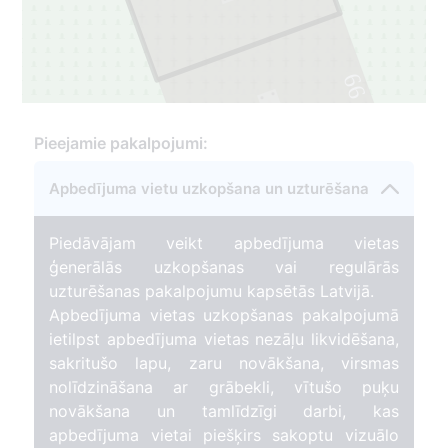
66
1
Pieejamie pakalpojumi:
Apbedījuma vietu uzkopšana un uzturēšana
Piedāvājam veikt apbedījuma vietas
ģenerālās uzkopšanas vai regulārās
uzturēšanas pakalpojumu kapsētās Latvijā.
Apbedījuma vietas uzkopšanas pakalpojumā
ietilpst apbedījuma vietas nezāļu likvidēšana,
sakritušo lapu, zaru novākšana, virsmas
nolīdzināšana ar grābekli, vītušo puķu
novākšana un tamlīdzīgi darbi, kas
apbedījuma vietai piešķirs sakoptu vizuālo