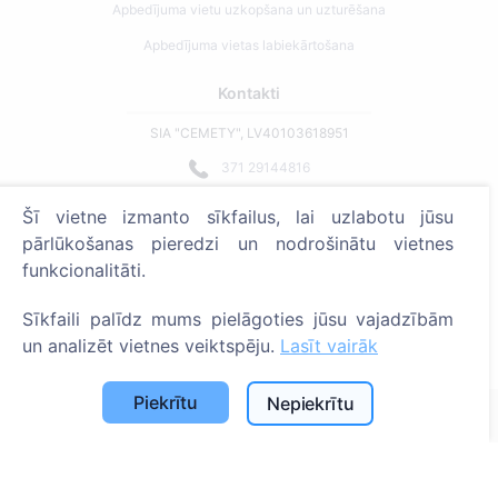
Apbedījuma vietu uzkopšana un uzturēšana
Apbedījuma vietas labiekārtošana
Kontakti
SIA "CEMETY", LV40103618951
371 29144816
info@cemety.lv
Šī vietne izmanto sīkfailus, lai uzlabotu jūsu
Strādājam visā Latvijā!
pārlūkošanas pieredzi un nodrošinātu vietnes
funkcionalitāti.
Sīkfaili palīdz mums pielāgoties jūsu vajadzībām
un analizēt vietnes veiktspēju.
Lasīt vairāk
Administratoriem
Piekrītu
Nepiekrītu
© 2013 - 2026 Cemety Visas tiesības aizsargātas
Privātuma politika un noteikumi.