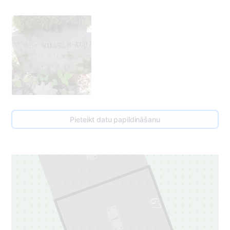
Pieteikt datu papildināšanu
68
1
67
1