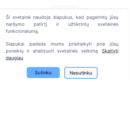
Velionių paieška
Kapinių paieška
Ši svetainė naudoja slapukus, kad pagerintų jūsų
naršymo patirtį ir užtikrintų svetainės
Paslaugos
funkcionalumą.
Kontaktai
Slapukai padeda mums prisitaikyti prie jūsų
poreikių ir analizuoti svetainės veikimą.
Skaityti
SIA "CEMETY", LV40103618951
daugiau
371 29144816
info@cemety.lv
Sutinku
Nesutinku
Veiklą vykdome visoje Lietuvoje!
Administratoriai
© 2013 - 2026 Cemety Visos teisės saugomos