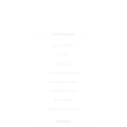
Informacija
14090717
Apie CEMETY
D.U.K.
Įvykiai
Savivaldybių sąrašas
Privatumo politika
Mokėjimų politika
ES projektai
Slapukų nustatymai
Paieška