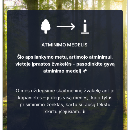
ATMINIMO MEDELIS
Šio apsilankymo metu, artimojo atminimui,
vietoje įprastos žvakelės - pasodinkite gyvą
atminimo medelį 🌱
O mes uždegsime skaitmeninę žvakelę ant jo
kapavietės – ji degs visą mėnesį, kaip tylus
prisiminimo ženklas, kartu su Jūsų tekstu
skirtu įšėjusiam.. 🕯️
14090777