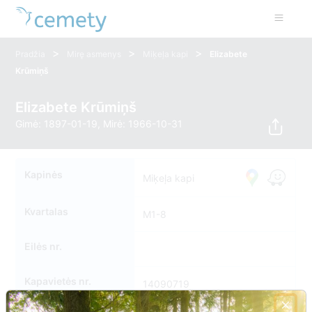
>
>
>
Pradžia
Mirę asmenys
Miķeļa kapi
Elizabete
Krūmiņš
Elizabete Krūmiņš
Gimė: 1897-01-19, Mirė: 1966-10-31
Kapinės
Miķeļa kapi
Kvartalas
M1-8
Eilės nr.
Kapavietės nr.
14090719