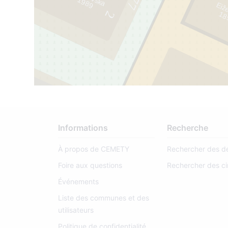
Eiž
1
8
9
8
-
1
9
5
2
14090775
1
Informations
Recherche
À propos de CEMETY
Rechercher des d
Foire aux questions
Rechercher des ci
Événements
Liste des communes et des
utilisateurs
Politique de confidentialité