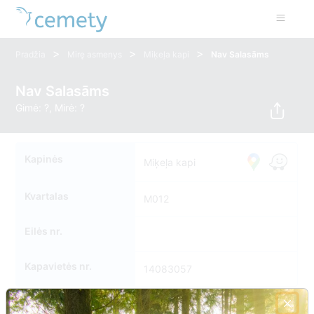
>
>
>
Pradžia
Mirę asmenys
Miķeļa kapi
Nav Salasāms
Nav Salasāms
Gimė: ?, Mirė: ?
Kapinės
Miķeļa kapi
Kvartalas
M012
Eilės nr.
Kapavietės nr.
14083057