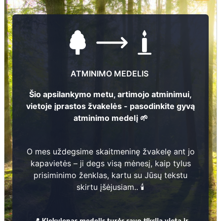
ATMINIMO MEDELIS
Šio apsilankymo metu, artimojo atminimui,
vietoje įprastos žvakelės - pasodinkite gyvą
atminimo medelį 🌱
O mes uždegsime skaitmeninę žvakelę ant jo
kapavietės – ji degs visą mėnesį, kaip tylus
prisiminimo ženklas, kartu su Jūsų tekstu
skirtu įšėjusiam.. 🕯️
Nuotraukų ir duomenų atnaujinimas
📍