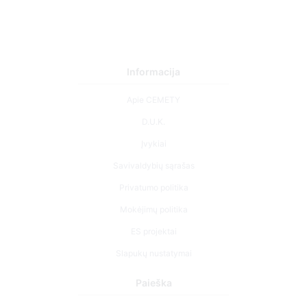
Informacija
Apie CEMETY
D.U.K.
Įvykiai
Savivaldybių sąrašas
Privatumo politika
Mokėjimų politika
ES projektai
Slapukų nustatymai
Paieška