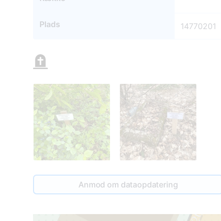
Plads
14770201
14490005
Anmod om dataopdatering
1