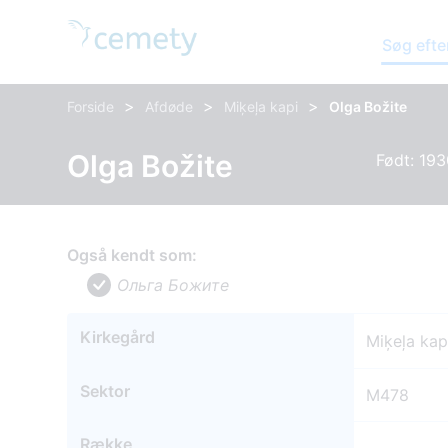
Søg efte
>
>
>
Forside
Afdøde
Miķeļa kapi
Olga Božite
Olga Božite
Født: 193
Også kendt som:
Ольга Божите
Kirkegård
Miķeļa kap
Sektor
M478
Række