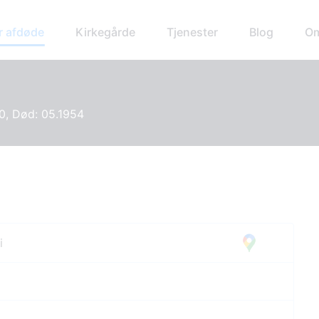
r afdøde
Kirkegårde
Tjenester
Blog
Om
0, Død: 05.1954
i