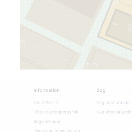
14770201
1
Ol
1
9
3
0
- 1
9
5
3
90003
2
14770199
2
Information
Søg
Om CEMETY
Søg efter afdøde
Ofte stillede spørgsmål
Søg efter kirkegå
Begivenheder
Liste over kommuner og