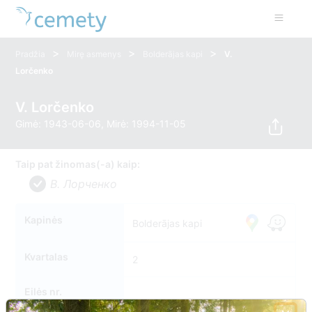
>
>
>
Pradžia
Mirę asmenys
Bolderājas kapi
V.
Lorčenko
V. Lorčenko
Gimė: 1943-06-06, Mirė: 1994-11-05
Taip pat žinomas(-a) kaip:
В. Лорченко
Kapinės
Bolderājas kapi
Kvartalas
2
Eilės nr.