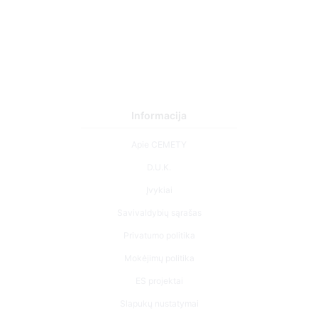
0
Informacija
0
Apie CEMETY
D.U.K.
Įvykiai
Savivaldybių sąrašas
Privatumo politika
Mokėjimų politika
ES projektai
Slapukų nustatymai