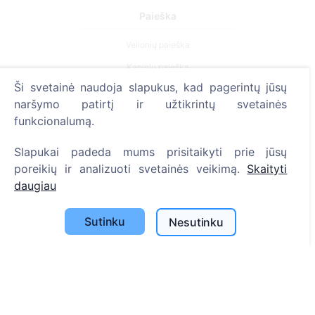
Paieška
Velionių paieška
Kapinių paieška
Ši svetainė naudoja slapukus, kad pagerintų jūsų
Paslaugos
naršymo patirtį ir užtikrintų svetainės
funkcionalumą.
Kontaktai
Slapukai padeda mums prisitaikyti prie jūsų
SIA "CEMETY", LV40103618951
poreikių ir analizuoti svetainės veikimą.
Skaityti
371 29144816
daugiau
info@cemety.lv
Sutinku
Nesutinku
Veiklą vykdome visoje Lietuvoje!
Administratoriai