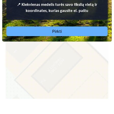
📍
Kiekvienas
medelis turės savo tikslią vietą ir
koordinates, kurias gausite el. paštu
Nuotraukų ir duomenų atnaujinimas
Pirkti
4
1
V. Lorčenko
4
1
9
4
3
-
1
9
9
2
0004/3
1