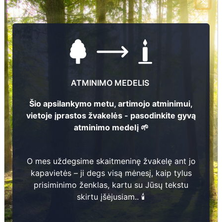
Kapavietės nr.
0004/3
ATMINIMO MEDELIS
Šio apsilankymo metu, artimojo atminimui,
vietoje įprastos žvakelės - pasodinkite gyvą
atminimo medelį 🌱
O mes uždegsime skaitmeninę žvakelę ant jo
kapavietės – ji degs visą mėnesį, kaip tylus
prisiminimo ženklas, kartu su Jūsų tekstu
skirtu įšėjusiam.. 🕯️