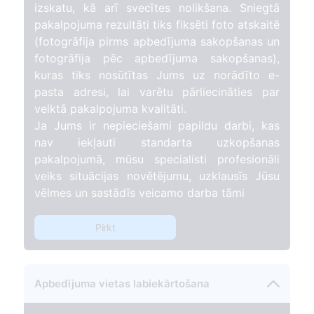
izskatu, kā arī svecītes nolikšana. Sniegtā
pakalpojuma rezultāti tiks fiksēti foto atskaitē
(fotogrāfija pirms apbedījuma sakopšanas un
fotogrāfija pēc apbedījuma sakopšanas),
kuras tiks nosūtītas Jums uz norādīto e-
pasta adresi, lai varētu pārliecināties par
veiktā pakalpojuma kvalitāti.
Ja Jums ir nepieciešami papildu darbi, kas
nav iekļauti standarta uzkopšanas
pakalpojumā, mūsu specialisti profesionāli
veiks situācijas novētējumu, uzklausīs Jūsu
vēlmes un sastādīs veicamo darba tāmi
Pirkt
Apbedījuma vietas labiekārtošana