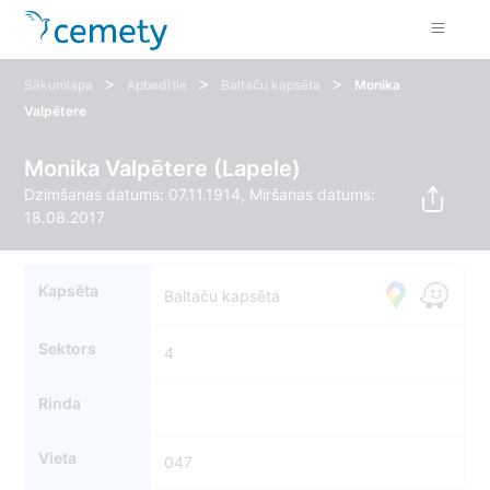
>
>
>
Sākumlapa
Apbedītie
Baltaču kapsēta
Monika
Valpētere
Monika Valpētere (Lapele)
Dzimšanas datums: 07.11.1914, Miršanas datums:
18.08.2017
Kapsēta
Baltaču kapsēta
Sektors
4
Rinda
Vieta
047