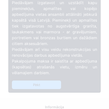
Piedāvājam izgatavot un uzstādīt kapu
pieminekļus, apmalītes vai kopējo
apbedījuma vietas ansambli attālināti jebkurā
kapsētā visā Latvijā. Pieminekļi un apmalītes
tiek izgatavotas no augstvērtīga granīta,
laukakmens vai marmora - ar gravējumiem,
portretiem vai bronzas burtiem un dažādiem
citiem aksesuāriem.
Piedāvājam arī visu veidu rekonstrukcijas un
renovācijas darbus apbedījuma vietās.
Pakalpojuma maksa ir saistīta ar apbedījuma
(kapsētas) atrašanās vietu, izmēru un
vēlamajiem darbiem.
Pirkt
Informācija