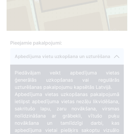
65
1
1
Pieejamie pakalpojumi:
Apbedījuma vietu uzkopšana un uzturēšana
Piedāvājam veikt apbedījuma vietas
ģenerālās uzkopšanas vai regulārās
uzturēšanas pakalpojumu kapsētās Latvijā.
Apbedījuma vietas uzkopšanas pakalpojumā
ietilpst apbedījuma vietas nezāļu likvidēšana,
sakritušo lapu, zaru novākšana, virsmas
nolīdzināšana ar grābekli, vītušo puķu
novākšana un tamlīdzīgi darbi, kas
apbedījuma vietai piešķirs sakoptu vizuālo