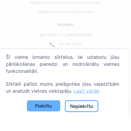
Apbedījuma vietu uzkopšana un uzturēšana
Apbedījuma vietas labiekārtošana
Kontakti
SIA "CEMETY", LV40103618951
371 29144816
info@cemety.lv
Šī vietne izmanto sīkfailus, lai uzlabotu jūsu
Strādājam visā Latvijā!
pārlūkošanas pieredzi un nodrošinātu vietnes
funkcionalitāti.
Sīkfaili palīdz mums pielāgoties jūsu vajadzībām
un analizēt vietnes veiktspēju.
Lasīt vairāk
Administratoriem
Piekrītu
Nepiekrītu
© 2013 - 2026 Cemety Visas tiesības aizsargātas
Privātuma politika un noteikumi.