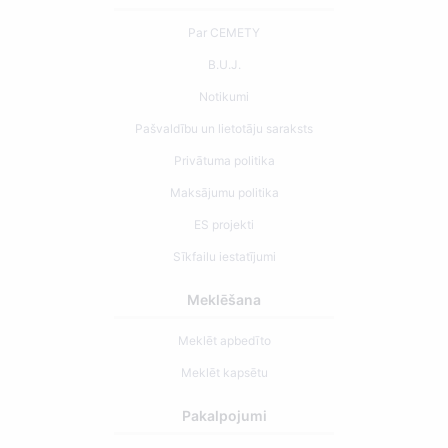
Par CEMETY
B.U.J.
Notikumi
Pašvaldību un lietotāju saraksts
Privātuma politika
Maksājumu politika
ES projekti
Sīkfailu iestatījumi
Meklēšana
Meklēt apbedīto
Meklēt kapsētu
Pakalpojumi