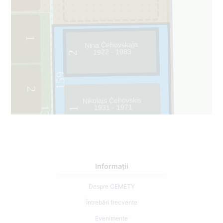
1
Ņina Čehovskaja
1922 - 1983
2
159
2
Nikolajs Čehovskis
1931 - 1971
132
1
Informații
Despre CEMETY
Întrebări frecvente
Evenimente