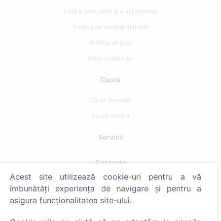
Listă a comunelor și a utilizatorilor
Politica de confidențialitate
Politica de plăți
Setări cookie-uri
Caută
Caută decedați
Caută cimitire
Servicii
Contacte
Acest site utilizează cookie-uri pentru a vă
SIA "CEMETY", LV40103618951
îmbunătăți experiența de navigare și pentru a
371 29144816
asigura funcționalitatea site-ului.
info@cemety.lv