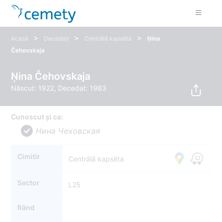
>
>
>
Acasă
Decedați
Centrālā kapsēta
Ņina
Čehovskaja
Ņina Čehovskaja
Născut: 1922, Decedat: 1983
Cunoscut și ca:
Нина Чеховская
Cimitir
Centrālā kapsēta
Sector
L25
Rând