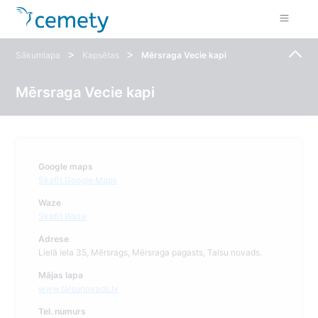
>
>
Sākumlapa
Kapsētas
Mērsraga Vecie kapi
Mērsraga Vecie kapi
Google maps
Skatīt Google Maps
Waze
Skatīt Waze
Adrese
Lielā iela 35, Mērsrags, Mērsraga pagasts, Talsu novads.
Mājas lapa
www.talsunovads.lv
Tel. numurs