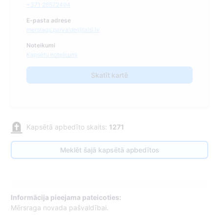
+371 26572494
E-pasta adrese
mersrags.parvalde@talsi.lv​
Noteikumi
Kapsētu noteikumi
Skatīt kartē
Kapsētā apbedīto skaits:
1271
Meklēt šajā kapsētā apbedītos
Informācija pieejama pateicoties:
Mērsraga novada pašvaldībai.