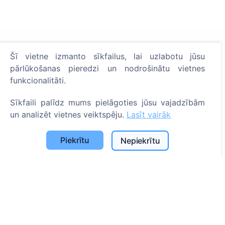
Informācija
Šī vietne izmanto sīkfailus, lai uzlabotu jūsu
pārlūkošanas pieredzi un nodrošinātu vietnes
Par CEMETY
funkcionalitāti.
B.U.J.
Notikumi
Sīkfaili palīdz mums pielāgoties jūsu vajadzībām
un analizēt vietnes veiktspēju.
Lasīt vairāk
Pašvaldību un lietotāju saraksts
Privātuma politika
Piekrītu
Nepiekrītu
Maksājumu politika
ES projekti
Sīkfailu iestatījumi
Meklēšana
Meklēt apbedīto