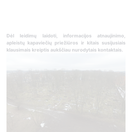
Dėl leidimų laidoti, ​informacijos atnaujinimo,
apleistų kapaviečių priežiūros ir kitais susijusiais
klausimais kreiptis ​aukščiau nurodytais kontaktais.