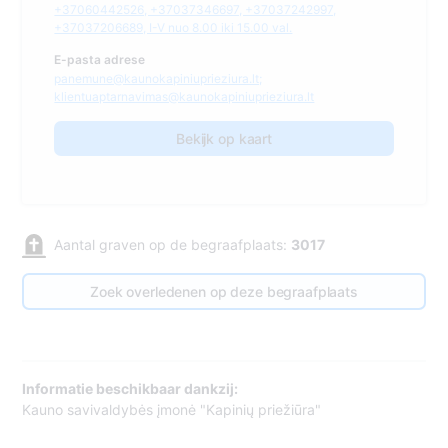
+37060442526, +37037346697, +37037242997,
+37037206689, I-V nuo 8.00 iki 15.00 val.
E-pasta adrese
panemune@kaunokapiniuprieziura.lt;
klientuaptarnavimas@kaunokapiniuprieziura.lt
Bekijk op kaart
Aantal graven op de begraafplaats:
3017
Zoek overledenen op deze begraafplaats
Informatie beschikbaar dankzij:
Kauno savivaldybės įmonė "Kapinių priežiūra"