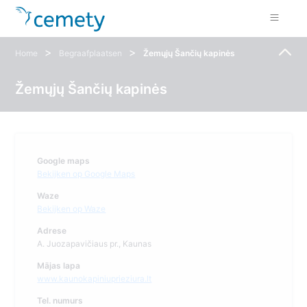
>
>
Home
Begraafplaatsen
Žemųjų Šančių kapinės
Žemųjų Šančių kapinės
Google maps
Bekijken op Google Maps
Waze
Bekijken op Waze
Adrese
A. Juozapavičiaus pr., Kaunas
Mājas lapa
www.kaunokapiniuprieziura.lt
Tel. numurs