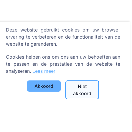
Deze website gebruikt cookies om uw browse-
ervaring te verbeteren en de functionaliteit van de
Informatie
website te garanderen.
Over CEMETY
Cookies helpen ons om ons aan uw behoeften aan
Veelgestelde vragen
te passen en de prestaties van de website te
Evenementen
analyseren.
Lees meer
Lijst van gemeenten en gebruikers
Akkoord
Niet
Privacybeleid
akkoord
Betalingsbeleid
Cookie-instellingen
Zoeken
Zoeken naar overledenen