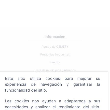
Información
Acerca de CEMETY
Preguntas frecuentes
Eventos
Lista de municipios y usuarios
Este sitio utiliza cookies para mejorar su
Política de privacidad
experiencia de navegación y garantizar la
Política de pagos
funcionalidad del sitio.
Configuración de cookies
Las cookies nos ayudan a adaptarnos a sus
Búsqueda
necesidades y analizar el rendimiento del sitio.