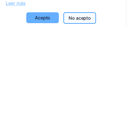
Leer más
Buscar fallecidos
Buscar cementerios
Acepto
No acepto
Servicios
Contactos
SIA "CEMETY", LV40103618951
371 29144816
info@cemety.lv
¡Operamos en todo el país!
Administrators
© 2013 - 2026 Cemety Todos los derechos reservados
Política de privacidad y condiciones.