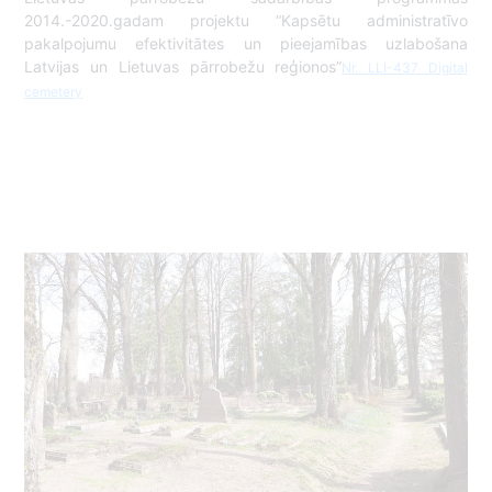
2014.-2020.gadam projektu “Kapsētu administratīvo
pakalpojumu efektivitātes un pieejamības uzlabošana
Latvijas un Lietuvas pārrobežu reģionos”
Nr. LLI-437 Digital
cemetery