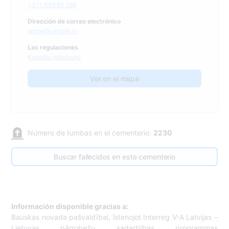
+371 639 62 298
Dirección de correo electrónico
dome@rundale.lv
Las regulaciones
Kapsētu noteikumi
Ver en el mapa
Número de tumbas en el cementerio:
2230
Buscar fallecidos en este cementerio
Información disponible gracias a:
Bauskas novada pašvaldībai, īstenojot Interreg V-A Latvijas –
Lietuvas pārrobežu sadarbības programmas