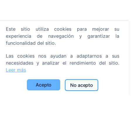
Este sitio utiliza cookies para mejorar su
Información
experiencia de navegación y garantizar la
funcionalidad del sitio.
Acerca de CEMETY
Preguntas frecuentes
Las cookies nos ayudan a adaptarnos a sus
Eventos
necesidades y analizar el rendimiento del sitio.
Leer más
Lista de municipios y usuarios
Política de privacidad
Acepto
No acepto
Política de pagos
Configuración de cookies
Búsqueda
Buscar fallecidos