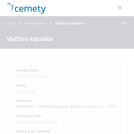
>
>
Inicio
Cementerios
Važītes kapsēta
Važītes kapsēta
Google maps
Ver en Google Maps
Waze
Ver en Waze
Dirección
Pilsrundāle 1, Rundāles pagasts, Bauskas novads, LV - 3921
Dirección web
www.rundale.lv/kontakti
Número de teléfono