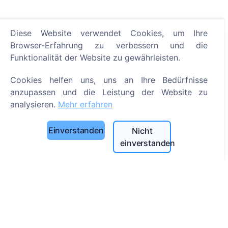
Diese Website verwendet Cookies, um Ihre
Browser-Erfahrung zu verbessern und die
Informationen
Funktionalität der Website zu gewährleisten.
Über CEMETY
Cookies helfen uns, uns an Ihre Bedürfnisse
Häufig gestellte Fragen
anzupassen und die Leistung der Website zu
Veranstaltungen
analysieren.
Mehr erfahren
Liste der Gemeinden und Benutzer
Einverstanden
Nicht
Datenschutzrichtlinie
einverstanden
Zahlungsverfahren
Cookie-Einstellungen
Suche
Bestattete suchen
Friedhöfe suchen