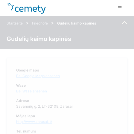
>
>
Startseite
Friedhöfe
Gudelių kaimo kapinės
Gudelių kaimo kapinės
Google maps
Bei Google Maps ansehen
Waze
Bei Waze ansehen
Adrese
Savanorių g. 2, LT-32109, Zarasai
Mājas lapa
http://www.zarasai.lt/
Tel. numurs