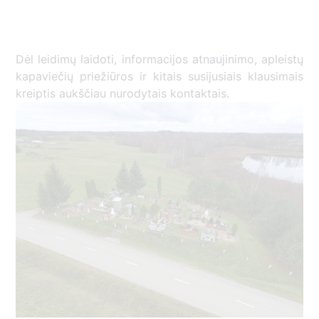
Dėl leidimų laidoti, informacijos atnaujinimo, apleistų
kapaviečių priežiūros ir kitais susijusiais klausimais
kreiptis aukščiau nurodytais kontaktais.