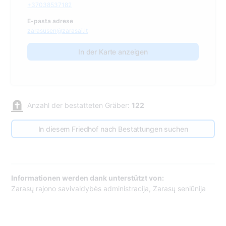
+37038537182
E-pasta adrese
zarasusen@zarasai.lt
In der Karte anzeigen
Anzahl der bestatteten Gräber:
122
In diesem Friedhof nach Bestattungen suchen
Informationen werden dank unterstützt von:
Zarasų rajono savivaldybės administracija, Zarasų seniūnija