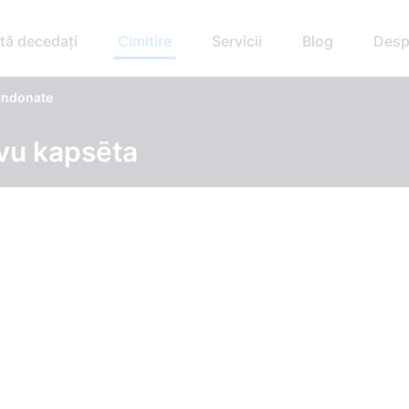
tă decedați
Cimitire
Servicii
Blog
Desp
andonate
vu kapsēta