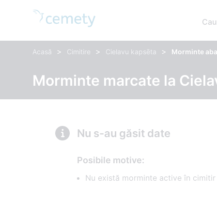
Cau
>
>
>
Acasă
Cimitire
Cielavu kapsēta
Morminte ab
Morminte marcate la Ciela
Nu s-au găsit date
Posibile motive:
Nu există morminte active în cimitir